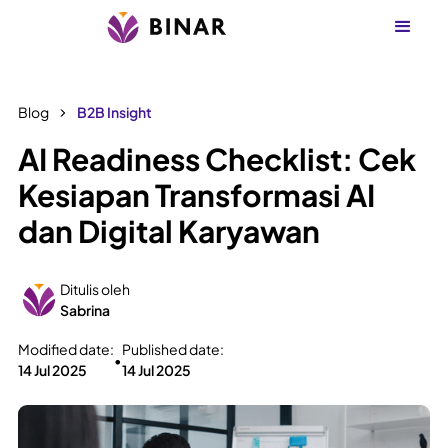
Blog
B2B Insight
AI Readiness Checklist: Cek
Kesiapan Transformasi AI
dan Digital Karyawan
Ditulis oleh
Sabrina
Modified date:
Published date:
•
14 Jul 2025
14 Jul 2025