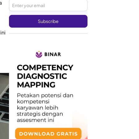
a
ini