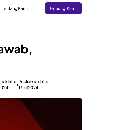
Tentang Kami
Hubungi Kami
Jawab,
ied date:
Published date:
•
 2024
17 Jul 2024