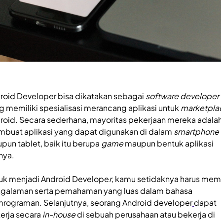
roid Developer bisa dikatakan sebagai
software developer
g memiliki spesialisasi merancang aplikasi untuk
marketpla
roid. Secara sederhana, mayoritas pekerjaan mereka adala
buat aplikasi yang dapat digunakan di dalam
smartphone
upun tablet, baik itu berupa
game
maupun bentuk aplikasi
nya.
uk menjadi Android Develope
r
, kamu setidaknya harus memi
galaman serta pemahaman yang luas dalam bahasa
rograman. Selanjutnya, seorang Android developer
dapat
erja secara
in-house
di sebuah perusahaan atau bekerja di