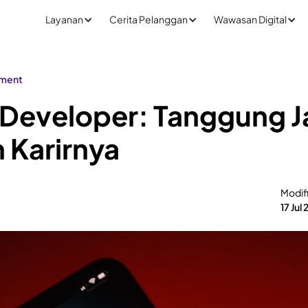
Layanan
Cerita Pelanggan
Wawasan Digital
pment
 Developer: Tanggung 
n Karirnya
Modif
17 Jul