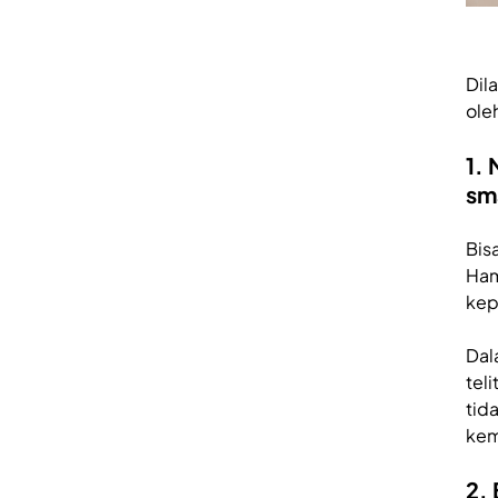
Dila
ole
1.
sm
Bis
Ham
kepe
Dal
teli
tid
kem
2.