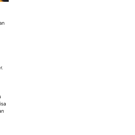
an
r.
u
isa
an