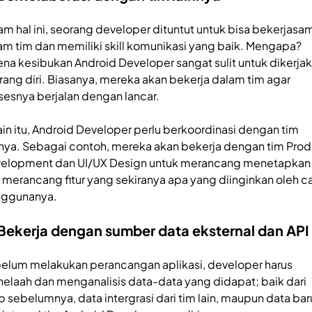
am hal ini, seorang developer dituntut untuk bisa bekerjasa
am tim dan memiliki skill komunikasi yang baik. Mengapa?
ena kesibukan Android Developer sangat sulit untuk dikerja
rang diri. Biasanya, mereka akan bekerja dalam tim agar
sesnya berjalan dengan lancar.
ain itu, Android Developer perlu berkoordinasi dengan tim
nnya. Sebagai contoh, mereka akan bekerja dengan tim Pro
elopment dan UI/UX Design untuk merancang menetapkan
 merancang fitur yang sekiranya apa yang diinginkan oleh c
ggunanya.
 Bekerja dengan sumber data eksternal dan API
elum melakukan perancangan aplikasi, developer harus
elaah dan menganalisis data-data yang didapat; baik dari
ip sebelumnya, data intergrasi dari tim lain, maupun data bar