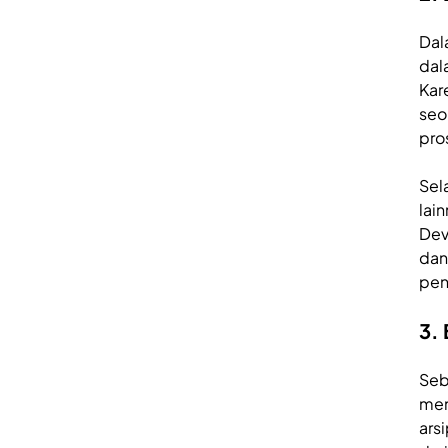
Dal
dal
Kar
seo
pro
Sel
lai
Dev
dan
pen
3.
Seb
men
ars