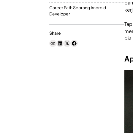
pan
Career Path Seorang Android
kerj
Developer
Tap
mer
Share
dia
Ap