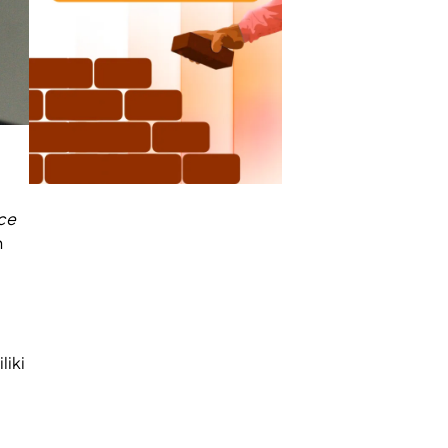
ce
h
liki