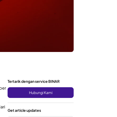
Tertarik dengan service BINAR
per
Hubungi Kami
ari
Get article updates