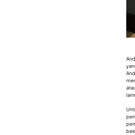
And
yan
And
mem
ata
lain
Unt
pen
pem
bek