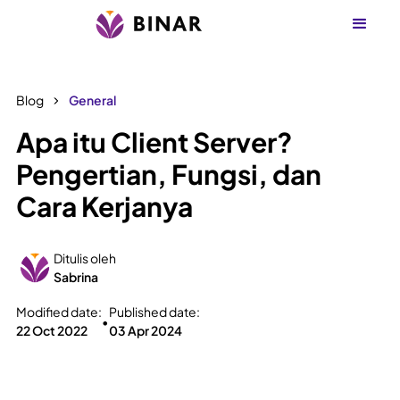
Blog
General
Apa itu Client Server?
Pengertian, Fungsi, dan
Cara Kerjanya
Ditulis oleh
Sabrina
Modified date:
Published date:
•
22 Oct 2022
03 Apr 2024