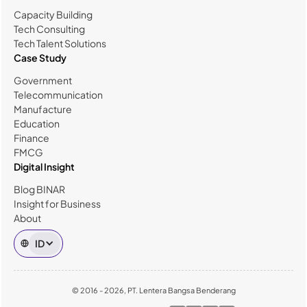
Capacity Building
Tech Consulting
Tech Talent Solutions
Case Study
Government
Telecommunication
Manufacture
Education
Finance
FMCG
Digital Insight
Blog BINAR
Insight for Business
About
ID
© 2016 - 2026, PT. Lentera Bangsa Benderang