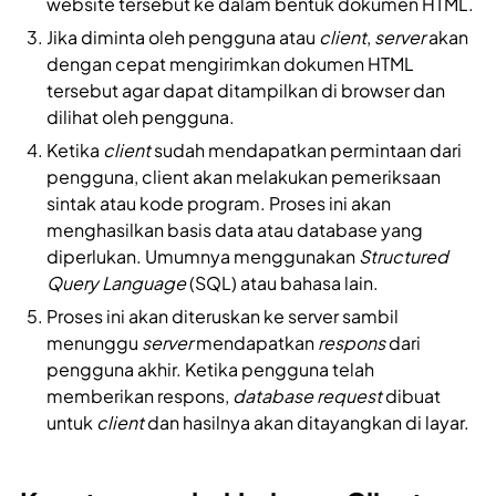
website tersebut ke dalam bentuk dokumen HTML.
Jika diminta oleh pengguna atau
client
,
server
akan
dengan cepat mengirimkan dokumen HTML
tersebut agar dapat ditampilkan di browser dan
dilihat oleh pengguna.
Ketika
client
sudah mendapatkan permintaan dari
pengguna, client akan melakukan pemeriksaan
sintak atau kode program. Proses ini akan
menghasilkan basis data atau database yang
diperlukan. Umumnya menggunakan
Structured
Query Language
(SQL) atau bahasa lain.
Proses ini akan diteruskan ke server sambil
menunggu
server
mendapatkan
respons
dari
pengguna akhir. Ketika pengguna telah
memberikan respons,
database
request
dibuat
untuk
client
dan hasilnya akan ditayangkan di layar.