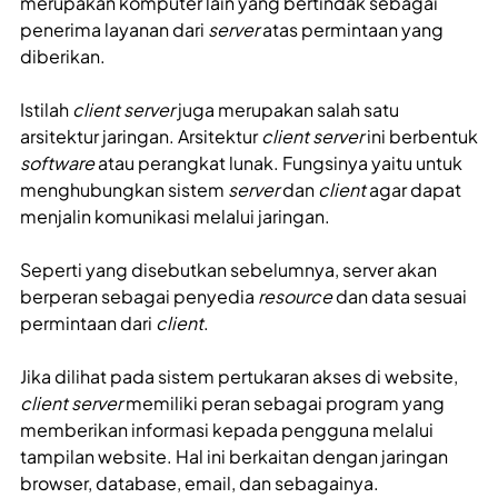
merupakan komputer lain yang bertindak sebagai
penerima layanan dari
server
atas permintaan yang
diberikan.
Istilah
client server
juga merupakan salah satu
arsitektur jaringan. Arsitektur
client server
ini berbentuk
software
atau perangkat lunak. Fungsinya yaitu untuk
menghubungkan sistem
server
dan
client
agar dapat
menjalin komunikasi melalui jaringan.
Seperti yang disebutkan sebelumnya, server akan
berperan sebagai penyedia
resource
dan data sesuai
permintaan dari
client
.
Jika dilihat pada sistem pertukaran akses di website,
client server
memiliki peran sebagai program yang
memberikan informasi kepada pengguna melalui
tampilan website. Hal ini berkaitan dengan jaringan
browser, database, email, dan sebagainya.