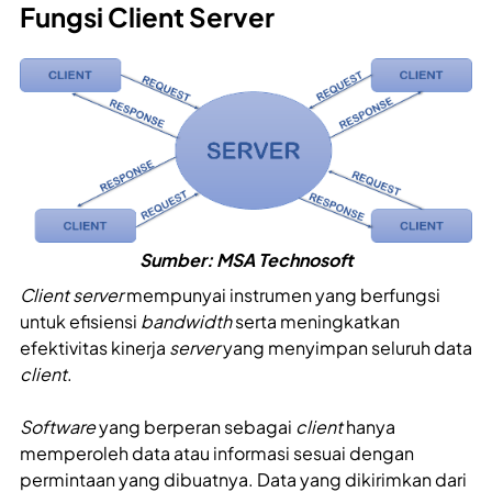
Fungsi Client Server
Sumber: MSA Technosoft
Client server
mempunyai instrumen yang berfungsi
untuk efisiensi
bandwidth
serta meningkatkan
efektivitas kinerja
server
yang menyimpan seluruh data
client
.
Software
yang berperan sebagai
client
hanya
memperoleh data atau informasi sesuai dengan
permintaan yang dibuatnya. Data yang dikirimkan dari