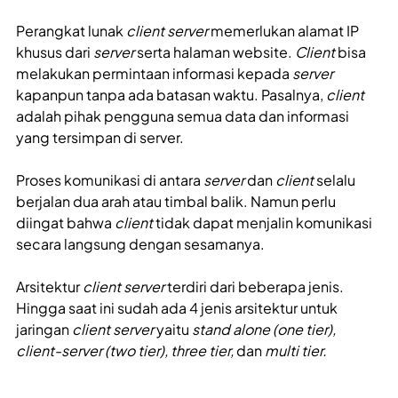
Perangkat lunak
client server
memerlukan alamat IP
khusus dari
server
serta halaman website.
Client
bisa
melakukan permintaan informasi kepada
server
kapanpun tanpa ada batasan waktu. Pasalnya,
client
adalah pihak pengguna semua data dan informasi
yang tersimpan di server.
Proses komunikasi di antara
server
dan
client
selalu
berjalan dua arah atau timbal balik. Namun perlu
diingat bahwa
client
tidak dapat menjalin komunikasi
secara langsung dengan sesamanya.
Arsitektur
client server
terdiri dari beberapa jenis.
Hingga saat ini sudah ada 4 jenis arsitektur untuk
jaringan
client server
yaitu
stand alone (one tier),
client-server (two tier), three tier,
dan
multi tier.