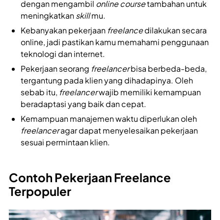
dengan mengambil
online course
tambahan untuk
meningkatkan
skill
mu.
Kebanyakan pekerjaan
freelance
dilakukan secara
online, jadi pastikan kamu memahami penggunaan
teknologi dan internet.
Pekerjaan seorang
freelancer
bisa berbeda-beda,
tergantung pada klien yang dihadapinya. Oleh
sebab itu,
freelancer
wajib memiliki kemampuan
beradaptasi yang baik dan cepat.
Kemampuan manajemen waktu diperlukan oleh
freelancer
agar dapat menyelesaikan pekerjaan
sesuai permintaan klien.
Contoh Pekerjaan Freelance
Terpopuler