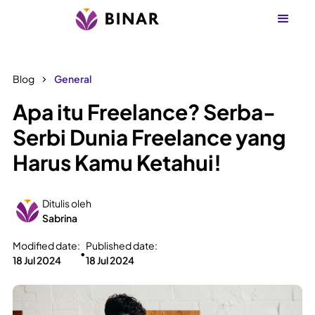
Blog
General
Apa itu Freelance? Serba-
Serbi Dunia Freelance yang
Harus Kamu Ketahui!
Ditulis oleh
Sabrina
Modified date:
Published date:
•
18 Jul 2024
18 Jul 2024