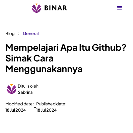
Blog
General
Mempelajari Apa Itu Github?
Simak Cara
Menggunakannya
Ditulis oleh
Sabrina
Modified date:
Published date:
•
18 Jul 2024
18 Jul 2024