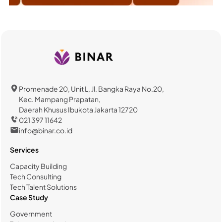
Promenade 20, Unit L, Jl. Bangka Raya No.20,
Kec. Mampang Prapatan,
Daerah Khusus Ibukota Jakarta 12720
021 397 11642
info@binar.co.id
Services
Capacity Building
Tech Consulting
Tech Talent Solutions
Case Study
Government