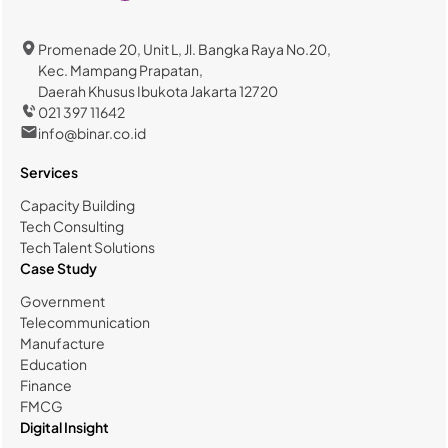
Promenade 20, Unit L, Jl. Bangka Raya No.20,
Kec. Mampang Prapatan,
Daerah Khusus Ibukota Jakarta 12720
021 397 11642
info@binar.co.id
Services
Capacity Building
Tech Consulting
Tech Talent Solutions
Case Study
Government
Telecommunication
Manufacture
Education
Finance
FMCG
Digital Insight