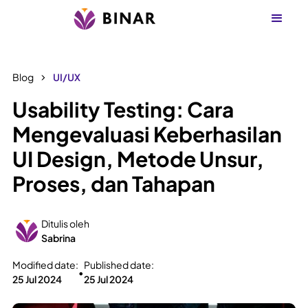
Blog
UI/UX
Usability Testing: Cara
Mengevaluasi Keberhasilan
UI Design, Metode Unsur,
Proses, dan Tahapan
Ditulis oleh
Sabrina
Modified date:
Published date:
•
25 Jul 2024
25 Jul 2024