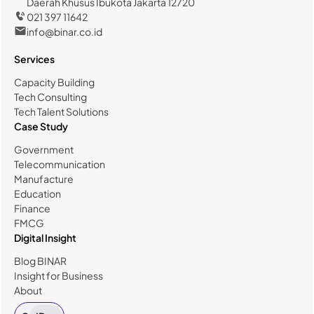
Daerah Khusus Ibukota Jakarta 12720
021 397 11642
info@binar.co.id
Services
Capacity Building
Tech Consulting
Tech Talent Solutions
Case Study
Government
Telecommunication
Manufacture
Education
Finance
FMCG
Digital Insight
Blog BINAR
Insight for Business
About