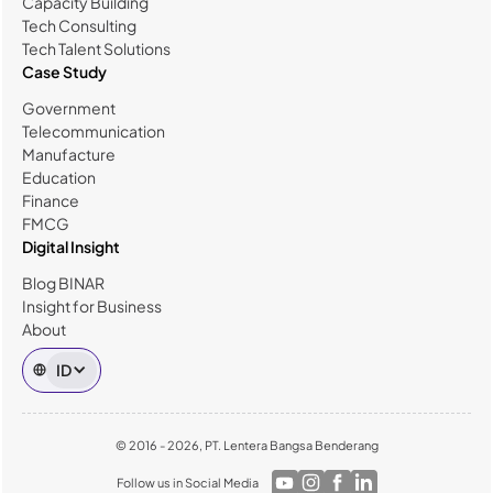
Capacity Building
Tech Consulting
Tech Talent Solutions
Case Study
Government
Telecommunication
Manufacture
Education
Finance
FMCG
Digital Insight
Blog BINAR
Insight for Business
About
ID
© 2016 - 2026, PT. Lentera Bangsa Benderang
Follow us in Social Media