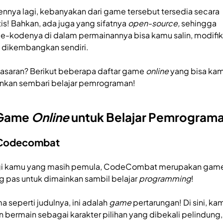
ennya lagi, kebanyakan dari game tersebut tersedia secara
tis! Bahkan, ada juga yang sifatnya
open-source,
sehingga
e-kodenya di dalam permainannya bisa kamu salin, modifik
 dikembangkan sendiri.
asaran? Berikut beberapa daftar game
online
yang bisa ka
nkan sembari belajar pemrograman!
 Game
Online
untuk Belajar Pemrogram
 Codecombat
i kamu yang masih pemula, CodeCombat merupakan gam
g pas untuk dimainkan sambil belajar
programming
!
a seperti judulnya, ini adalah
game
pertarungan! Di sini, ka
n bermain sebagai karakter pilihan yang dibekali pelindung,