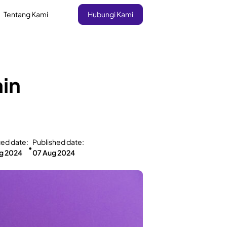
Tentang Kami
Hubungi Kami
in
ied date:
Published date:
•
g 2024
07 Aug 2024