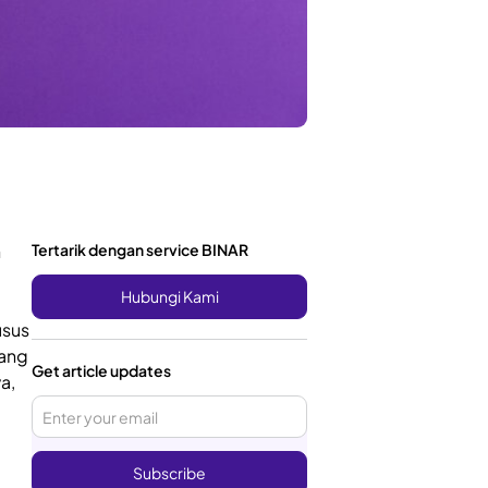
n
Tertarik dengan service BINAR
Hubungi Kami
usus
yang
Get article updates
a,