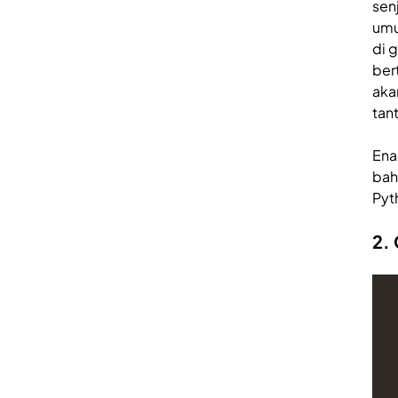
sen
umu
di 
ber
aka
tan
Ena
bah
Pyth
2.