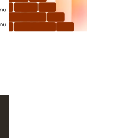
amu
amu