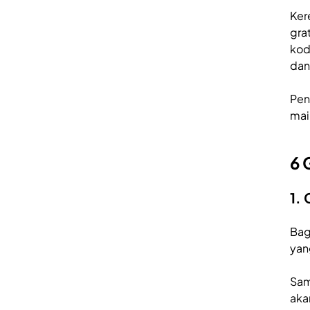
Ker
gra
kod
dan
Pen
mai
6
1.
Bag
yan
Sam
aka