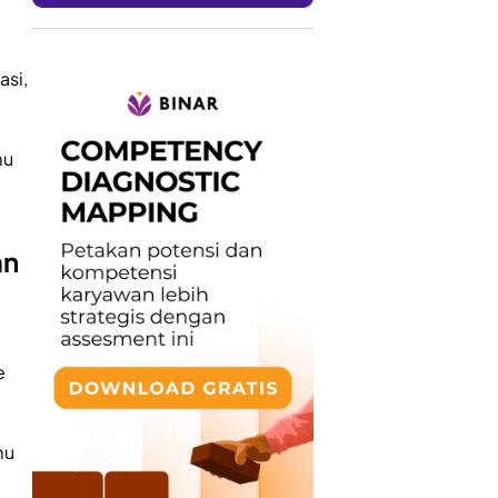
asi,
mu
an
e
mu