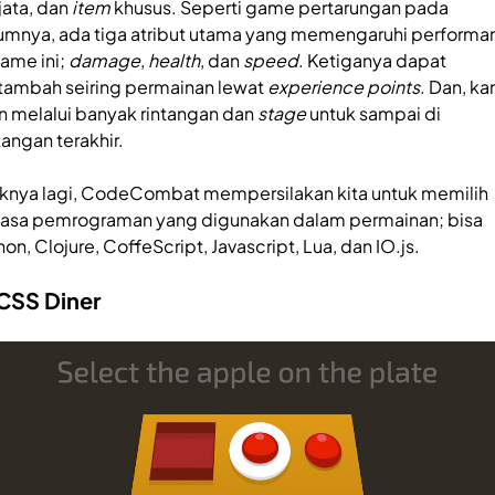
jata, dan
item
khusus. Seperti game pertarungan pada
mnya, ada tiga atribut utama yang memengaruhi perform
game ini;
damage
,
health
, dan
speed
. Ketiganya dapat
tambah seiring permainan lewat
experience points
. Dan, k
n melalui banyak rintangan dan
stage
untuk sampai di
tangan terakhir.
knya lagi, CodeCombat mempersilakan kita untuk memilih
asa pemrograman yang digunakan dalam permainan; bisa
on, Clojure, CoffeScript, Javascript, Lua, dan IO.js.
 CSS Diner