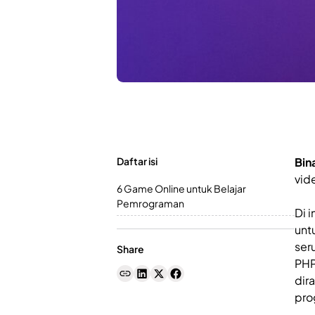
Daftar isi
Bin
vid
6 Game Online untuk Belajar
Pemrograman
Di 
unt
ser
Share
PHP
dir
pro