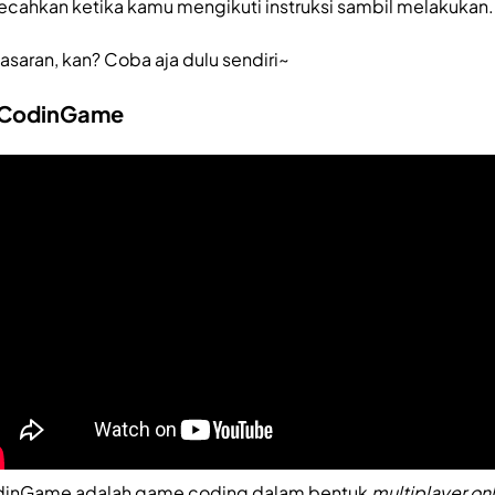
ecahkan ketika kamu mengikuti instruksi sambil melakukan.
asaran, kan? Coba aja dulu sendiri~
 CodinGame
inGame adalah game coding dalam bentuk
multiplayer on