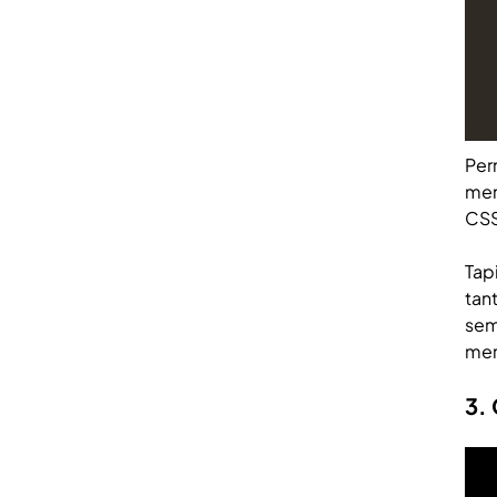
Per
mem
CSS
Tap
tan
sem
mer
3.