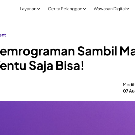
Layanan
Cerita Pelanggan
Wawasan Digital
ent
 Pemrograman Sambil Ma
ntu Saja Bisa!
Modif
07 Au