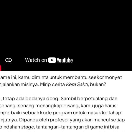
game ini, kamu diminta untuk membantu seekor monyet
jalankan misinya. Mirip cerita
Kera Sakti
, bukan?
i, tetap ada bedanya dong! Sambil berpetualang dan
senang-senang menangkap pisang, kamu juga harus
perbaiki sebuah kode program untuk masuk ke tahap
anjutnya. Dipandu oleh profesor yang akan muncul setiap
pindahan
stage
, tantangan-tantangan di game ini bisa