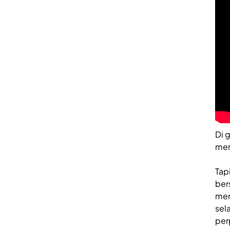
Di 
men
Tap
ber
mem
sel
per