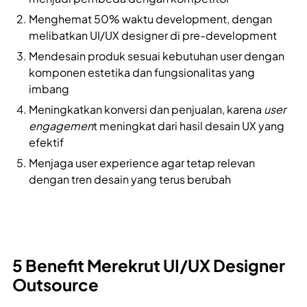
Menghemat 50% waktu development, dengan
melibatkan UI/UX designer di pre-development
Mendesain produk sesuai kebutuhan user dengan
komponen estetika dan fungsionalitas yang
imbang
Meningkatkan konversi dan penjualan, karena
user
engagemen
t meningkat dari hasil desain UX yang
efektif
Menjaga user experience agar tetap relevan
dengan tren desain yang terus berubah
5 Benefit Merekrut UI/UX Designer
Outsource