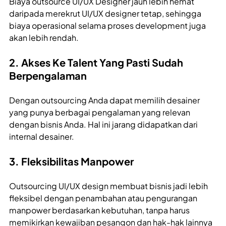
Biaya outsource UI/UX Designer jauh lebih hemat
daripada merekrut UI/UX designer tetap, sehingga
biaya operasional selama proses development juga
akan lebih rendah.
2. Akses Ke Talent Yang Pasti Sudah
Berpengalaman
Dengan outsourcing Anda dapat memilih desainer
yang punya berbagai pengalaman yang relevan
dengan bisnis Anda. Hal ini jarang didapatkan dari
internal desainer.
3. Fleksibilitas Manpower
Outsourcing UI/UX design membuat bisnis jadi lebih
fleksibel dengan penambahan atau pengurangan
manpower berdasarkan kebutuhan, tanpa harus
memikirkan kewajiban pesangon dan hak-hak lainnya