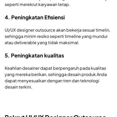
seperti merekrut karyawan tetap.
4. Peningkatan Efisiensi
UI/UX designer outsource akan bekerja sesuai timelin,
sehingga minim resiko seperti timeline yang mundur
atau deliverable yang tidak maksimal.
5. Peningkatan kualitas
Keahlian desainer dapat berpengaruh pada kualitas
yang mereka berikan, sehingga desain produk Anda
dapat menyesuaikan dengan tren dan teknologi
desain terkini.