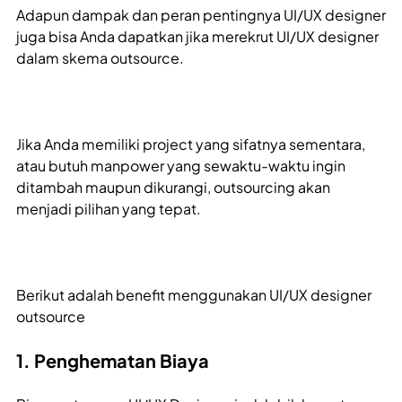
Adapun dampak dan peran pentingnya UI/UX designer
juga bisa Anda dapatkan jika merekrut UI/UX designer
dalam skema outsource.
Jika Anda memiliki project yang sifatnya sementara,
atau butuh manpower yang sewaktu-waktu ingin
ditambah maupun dikurangi, outsourcing akan
menjadi pilihan yang tepat.
Berikut adalah benefit menggunakan UI/UX designer
outsource
1. Penghematan Biaya