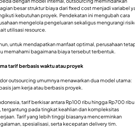
beda dengan model internal, outsourcing memindahkan
agian besar struktur biaya dari fixed cost menjadi variabel 
gikuti kebutuhan proyek. Pendekatan ini mengubah cara
usahaan mengelola pengeluaran sekaligus mengurangi risik
ait utilisasi resource.
un, untuk mendapatkan manfaat optimal, perusahaan teta
lu memahami bagaimana biaya tersebut terbentuk.
ma tarif berbasis waktu atau proyek
dor outsourcing umumnya menawarkan dua model utama:
basis jam kerja atau berbasis proyek.
Indonesia, tarif berkisar antara Rp100 ribu hingga Rp700 ribu
, tergantung pada tingkat keahlian dan kompleksitas
erjaan. Tarif yang lebih tinggi biasanya mencerminkan
galaman, spesialisasi, serta kecepatan delivery tim.