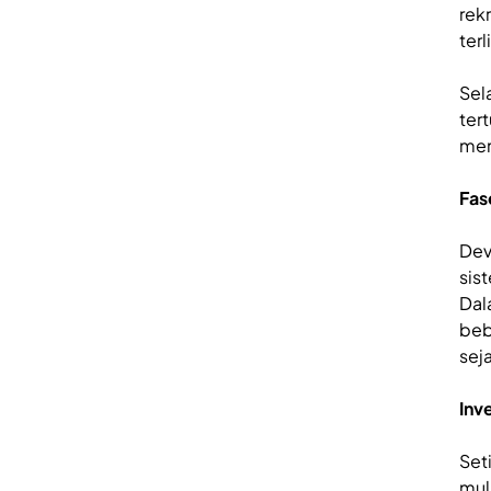
rekr
ter
Sel
ter
mem
Fas
Dev
sis
Dal
beb
sej
Inv
Set
mul