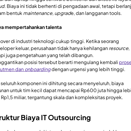
ud
. Biaya ini tidak berhenti di pengadaan awal, tetapi berlan
am bentuk
maintenance, upgrad
e, dan langganan tools.
ya mempertahankan talenta
nover di industri teknologi cukup tinggi. Ketika seorang
eloper keluar, perusahaan tidak hanya kehilangan
resource
,
api juga pengetahuan yang telah dibangun.
ggantikan posisi tersebut berarti mengulang kembali
pros
rutmen dan
onboarding
dengan urgensi yang lebih tinggi.
a seluruh komponen ini dihitung secara menyeluruh, biaya
unan untuk tim kecil dapat mencapai Rp600 juta hingga leb
i Rp1,5 miliar, tergantung skala dan kompleksitas proyek.
ruktur Biaya IT Outsourcing