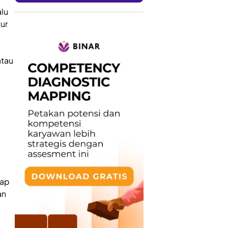
alu
ur
atau
dap
an