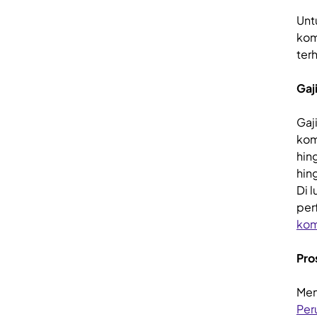
Unt
kom
ter
Gaj
Gaj
kom
hin
hin
Di 
perf
kom
Pro
Men
Per