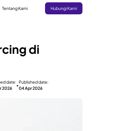
Tentang Kami
Hubungi Kami
cing di
ied date:
Published date:
•
r 2026
04 Apr 2026