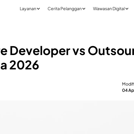
Layanan
Cerita Pelanggan
Wawasan Digital
re Developer vs Outsour
ia 2026
Modif
04 Ap