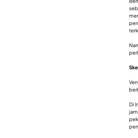
Ber
seb
men
per
terk
Nam
per
Ske
Ven
ber
Di 
jam
pek
pen