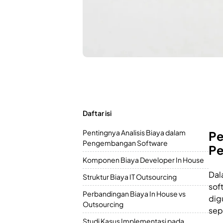
Daftar isi
Pentingnya Analisis Biaya dalam
Pe
Pengembangan Software
Pe
Komponen Biaya Developer In House
Dal
Struktur Biaya IT Outsourcing
sof
Perbandingan Biaya In House vs
dig
Outsourcing
sep
Studi Kasus Implementasi pada