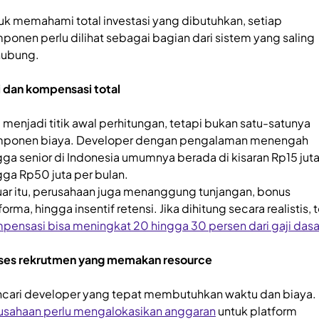
uk memahami total investasi yang dibutuhkan, setiap
ponen perlu dilihat sebagai bagian dari sistem yang saling
hubung.
i dan kompensasi total
i menjadi titik awal perhitungan, tetapi bukan satu-satunya
ponen biaya. Developer dengan pengalaman menengah
gga senior di Indonesia umumnya berada di kisaran Rp15 jut
gga Rp50 juta per bulan.
luar itu, perusahaan juga menanggung tunjangan, bonus
orma, hingga insentif retensi. Jika dihitung secara realistis, t
pensasi bisa meningkat 20 hingga 30 persen dari gaji dasa
ses rekrutmen yang memakan resource
cari developer yang tepat membutuhkan waktu dan biaya.
usahaan perlu mengalokasikan anggaran
untuk platform