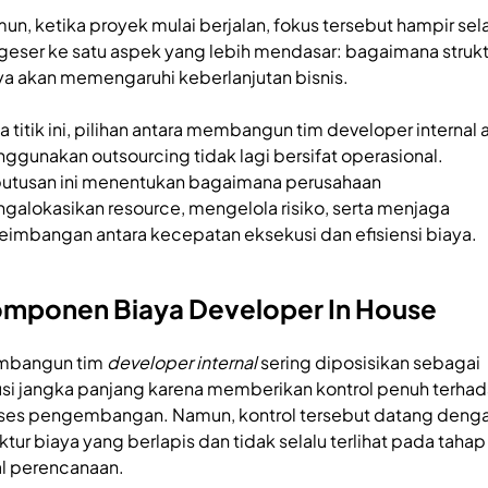
un, ketika proyek mulai berjalan, fokus tersebut hampir sel
geser ke satu aspek yang lebih mendasar: bagaimana strukt
ya akan memengaruhi keberlanjutan bisnis.
a titik ini, pilihan antara membangun tim developer internal 
ggunakan outsourcing tidak lagi bersifat operasional.
utusan ini menentukan bagaimana perusahaan
galokasikan resource, mengelola risiko, serta menjaga
eimbangan antara kecepatan eksekusi dan efisiensi biaya.
mponen Biaya Developer In House
bangun tim
developer internal
sering diposisikan sebagai
usi jangka panjang karena memberikan kontrol penuh terha
ses pengembangan. Namun, kontrol tersebut datang deng
uktur biaya yang berlapis dan tidak selalu terlihat pada tahap
l perencanaan.