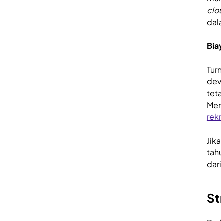
clo
dal
Bia
Tur
dev
tet
Men
rek
Jik
tah
dar
St