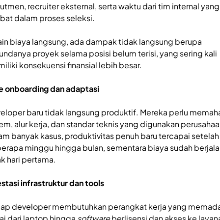
utmen, recruiter eksternal, serta waktu dari tim internal yang
libat dalam proses seleksi.
ain biaya langsung, ada dampak tidak langsung berupa
tundanya proyek selama posisi belum terisi, yang sering kali
iliki konsekuensi finansial lebih besar.
e onboarding dan adaptasi
eloper baru tidak langsung produktif. Mereka perlu memah
tem, alur kerja, dan standar teknis yang digunakan perusahaa
am banyak kasus, produktivitas penuh baru tercapai setelah
erapa minggu hingga bulan, sementara biaya sudah berjala
ak hari pertama.
estasi infrastruktur dan tools
iap developer membutuhkan perangkat kerja yang memada
ai dari laptop hingga
software
berlisensi dan akses ke layan