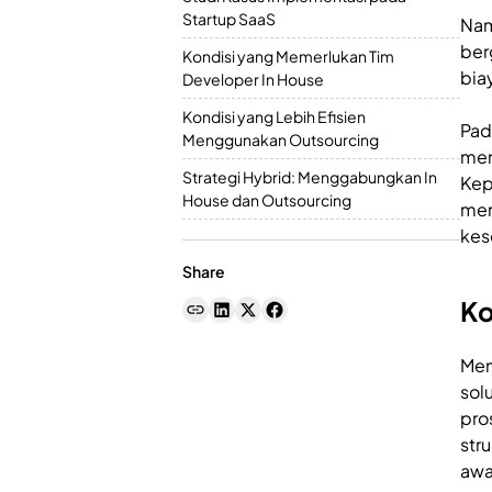
Startup SaaS
Nam
ber
Kondisi yang Memerlukan Tim
bia
Developer In House
Kondisi yang Lebih Efisien
Pad
Menggunakan Outsourcing
men
Strategi Hybrid: Menggabungkan In
Kep
House dan Outsourcing
men
kes
Share
Ko
Mem
sol
pro
str
awa