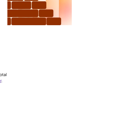
a
otal
r
.