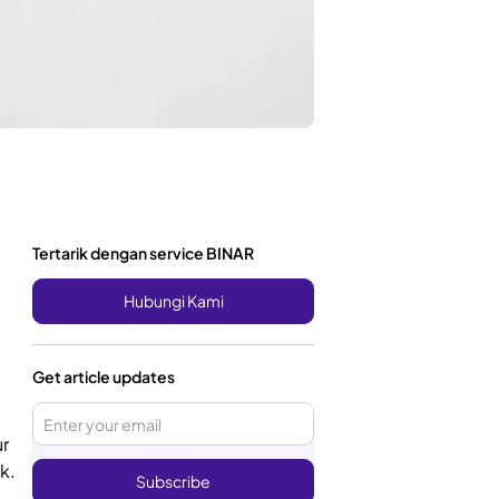
Tertarik dengan service BINAR
Hubungi Kami
Get article updates
ur
k.