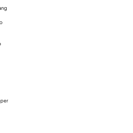
yang
o
p
 per