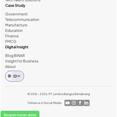
Case Study
Government
Telecommunication
Manufacture
Education
Finance
FMCG
Digital Insight
Blog BINAR
Insight for Business
About
ID
© 2016 - 2026, PT. Lentera Bangsa Benderang
Follow us in Social Media
Respon instan disini