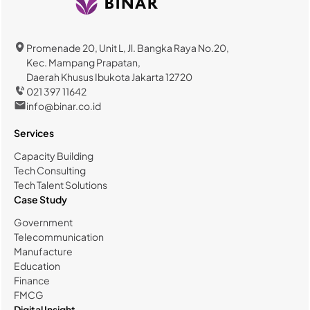
Promenade 20, Unit L, Jl. Bangka Raya No.20,
Kec. Mampang Prapatan,
Daerah Khusus Ibukota Jakarta 12720
021 397 11642
info@binar.co.id
Services
Capacity Building
Tech Consulting
Tech Talent Solutions
Case Study
Government
Telecommunication
Manufacture
Education
Finance
FMCG
Digital Insight