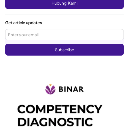
Hubungi Kami
Get article updates