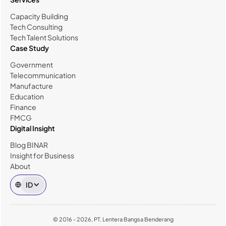
Capacity Building
Tech Consulting
Tech Talent Solutions
Case Study
Government
Telecommunication
Manufacture
Education
Finance
FMCG
Digital Insight
Blog BINAR
Insight for Business
About
ID
© 2016 - 2026, PT. Lentera Bangsa Benderang