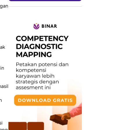
ngan
pak
in
asil
m
si
kang