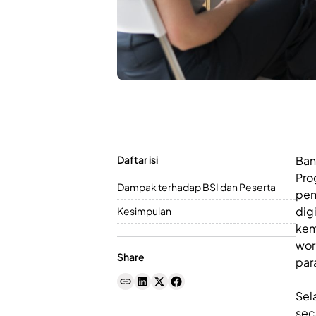
Daftar isi
Ban
Pro
Dampak terhadap BSI dan Peserta
pem
digi
Kesimpulan
kem
wo
Share
par
Sel
sec