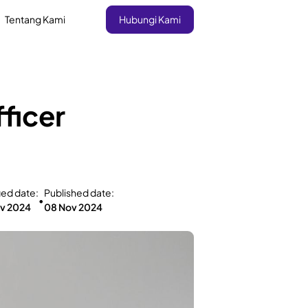
Tentang Kami
Hubungi Kami
ficer
ied date:
Published date:
•
v 2024
08 Nov 2024