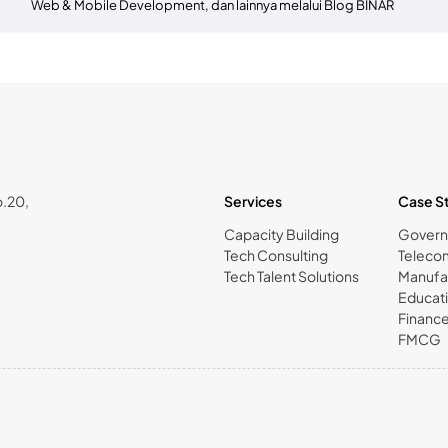
Web & Mobile Development, dan lainnya melalui Blog BINAR
o.20,
Services
Case S
Capacity Building
Gover
Tech Consulting
Teleco
Tech Talent Solutions
Manufa
Educat
Financ
FMCG