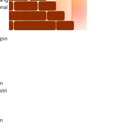
nal
mpin
an
tri
an