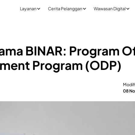
Layanan
Cerita Pelanggan
Wawasan Digital
sama BINAR: Program Of
ment Program (ODP)
Modif
08 No