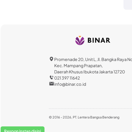
Promenade 20, Unit L, Jl. Bangka Raya N
Kec. Mampang Prapatan,
Daerah Khusus Ibukota Jakarta 12720
021 397 11642
info@binar.co.id
© 2016 - 2026, PT. Lentera Bangsa Benderang
Respon instan disini