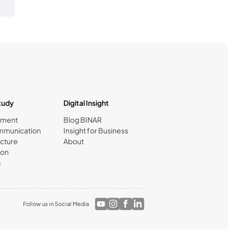
tudy
Digital Insight
nment
Blog BINAR
mmunication
Insight for Business
cture
About
ion
e
Follow us in Social Media