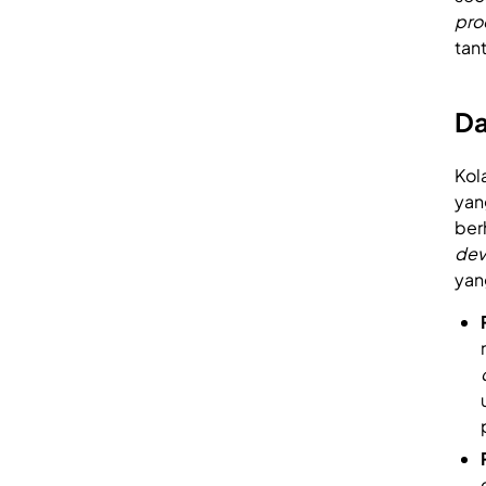
pro
tan
Da
Kol
yan
ber
dev
yan