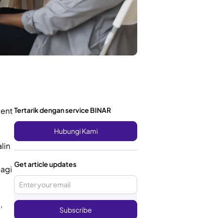
ment
Tertarik dengan service BINAR
Hubungi Kami
lin
Get article updates
bagi
,