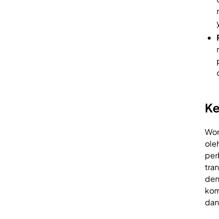
Ke
Wor
ole
per
tra
den
kom
dan