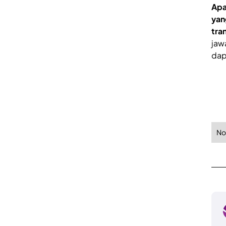
Apa
yan
tra
jaw
dap
No