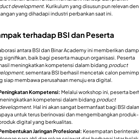
duct development
. Kurikulum yang disusun pun relevan de
tangan yang dihadapi industri perbankan saat ini.
mpak terhadap BSI dan Peserta
aborasi antara BSI dan Binar Academy ini memberikan dam
g signifikan, baik bagi peserta maupun organisasi. Peserta
hasil meningkatkan kompetensi dalam bidang
product
elopment
, sementara BSI berhasil mencetak calon pemimp
g siap membawa perusahaan menuju era digital.
Peningkatan Kompetensi:
Melalui workshop ini, peserta berh
meningkatkan kompetensi dalam bidang
product
development
. Hal ini akan sangat bermanfaat bagi BSI dala
upaya untuk terus berinovasi dan mengembangkan produk-
produk digital yang berkualitas.
Pembentukan Jaringan Profesional:
Kesempatan berinterak
dengan para ahli dan rekan sejawat dari berbagai latar bela