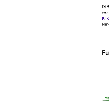
Di 
wor
Kli
Min
Fu