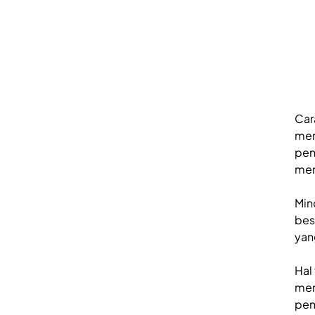
Car
men
pen
me
Min
bes
yan
Hal
men
pem