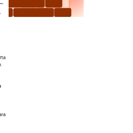
rta
k
a
ara