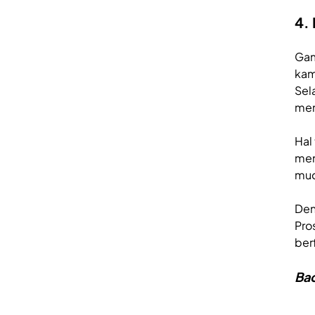
4.
Gam
kam
Sel
mem
Hal
men
mud
Den
Pro
ber
Bac