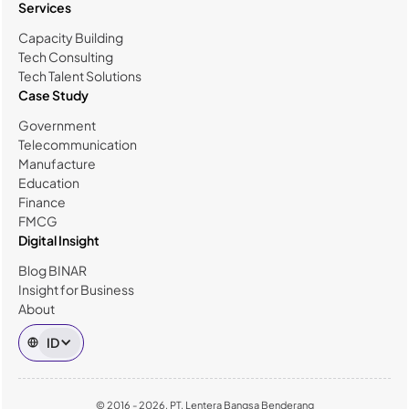
Services
Capacity Building
Tech Consulting
Tech Talent Solutions
Case Study
Government
Telecommunication
Manufacture
Education
Finance
FMCG
Digital Insight
Blog BINAR
Insight for Business
About
ID
© 2016 - 2026, PT. Lentera Bangsa Benderang