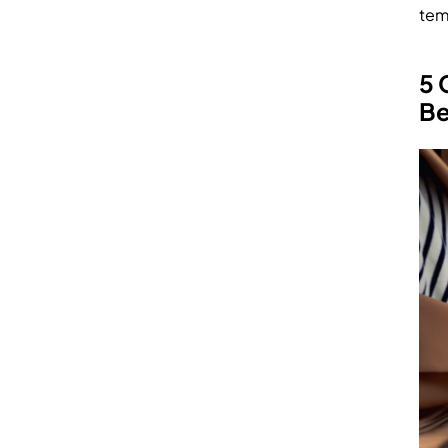
tem
5 
Be