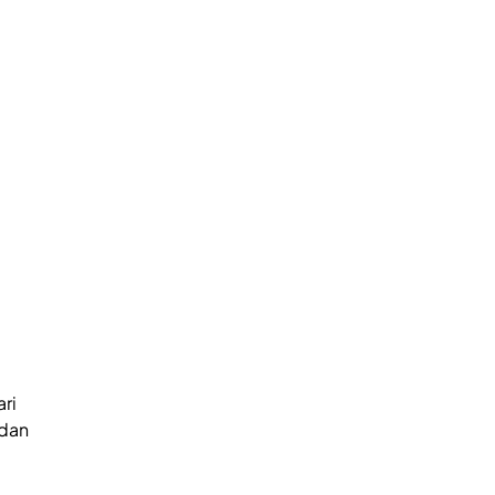
ari
 dan