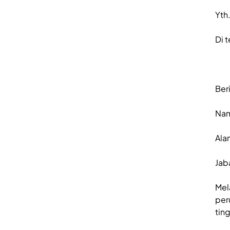
Yth
Di 
Ber
Nam
Ala
Jab
Mel
per
tin