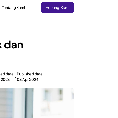
Tentang Kami
Hubungi Kami
k dan
ied date:
Published date:
•
t 2023
03 Apr 2024