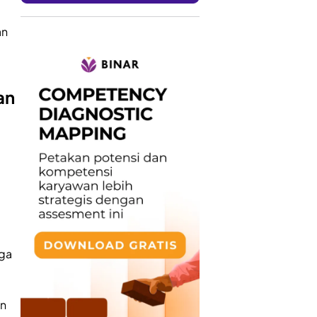
an
an
gga
in