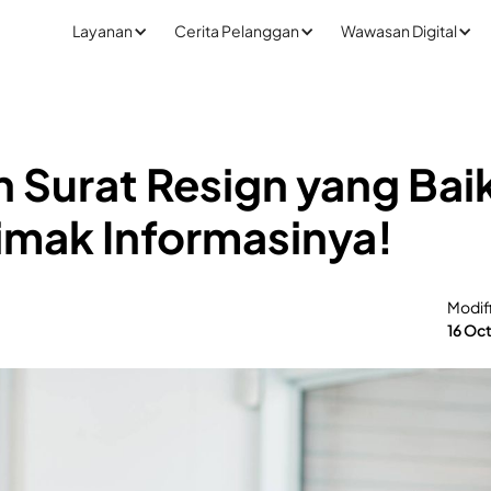
Layanan
Cerita Pelanggan
Wawasan Digital
 Surat Resign yang Bai
imak Informasinya!
Modif
16 Oc