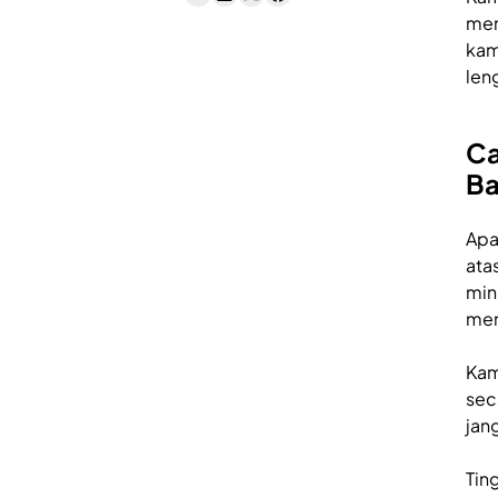
men
kam
len
Ca
Ba
Apa
ata
min
mem
Kam
sec
jan
Ting