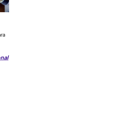
ara
onal