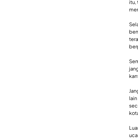
itu
men
Sel
ben
ter
ber
Sem
jan
kan
Jan
lai
sec
kot
Lua
uca