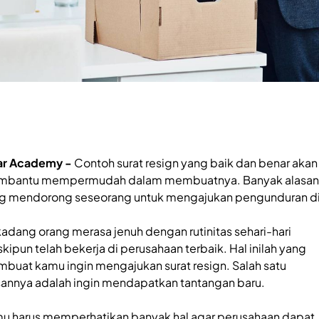
ar Academy -
Contoh surat resign yang baik dan benar akan
bantu mempermudah dalam membuatnya. Banyak alasan
g mendorong seseorang untuk mengajukan pengunduran di
kadang orang merasa jenuh dengan rutinitas sehari-hari
kipun telah bekerja di perusahaan terbaik. Hal inilah yang
buat kamu ingin mengajukan surat resign. Salah satu
sannya adalah ingin mendapatkan tantangan baru.
u harus memperhatikan banyak hal agar perusahaan dapat