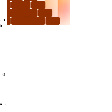
a
dan
tu
n
u.
ang
kan