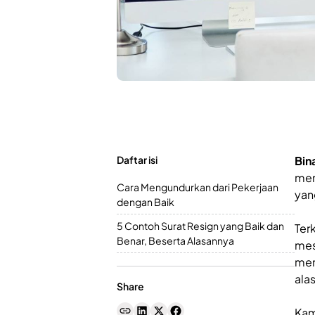
Daftar isi
Bin
mem
Cara Mengundurkan dari Pekerjaan
yan
dengan Baik
5 Contoh Surat Resign yang Baik dan
Ter
Benar, Beserta Alasannya
mes
mem
ala
Share
Kam