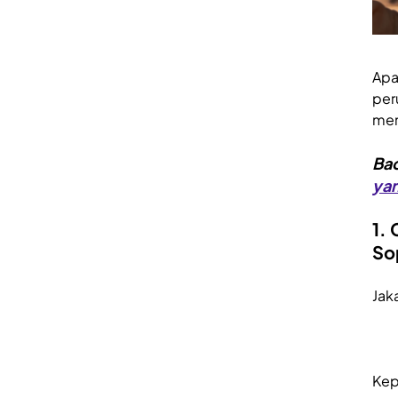
Apa
per
mem
Bac
yan
1.
So
Jaka
Ke