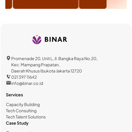
Promenade 20, Unit L, Jl. Bangka Raya No.20,
Kec. Mampang Prapatan,
Daerah Khusus Ibukota Jakarta 12720
021 397 11642
info@binar.co.id
Services
Capacity Building
Tech Consulting
Tech Talent Solutions
Case Study