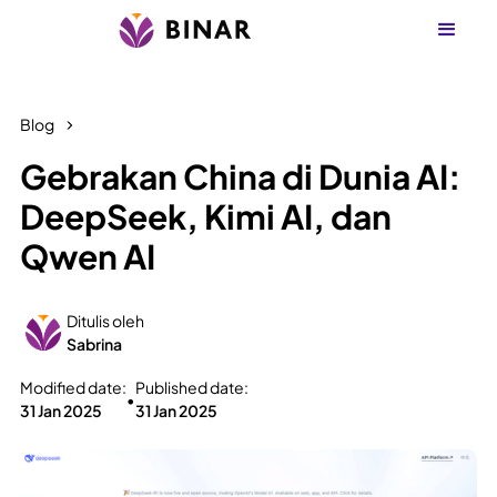
Blog
Gebrakan China di Dunia AI:
DeepSeek, Kimi AI, dan
Qwen AI
Ditulis oleh
Sabrina
Modified date:
Published date:
•
31 Jan 2025
31 Jan 2025