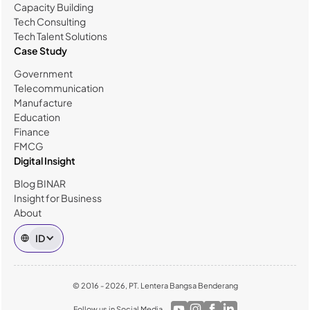
Capacity Building
Tech Consulting
Tech Talent Solutions
Case Study
Government
Telecommunication
Manufacture
Education
Finance
FMCG
Digital Insight
Blog BINAR
Insight for Business
About
ID
© 2016 - 2026, PT. Lentera Bangsa Benderang
Follow us in Social Media