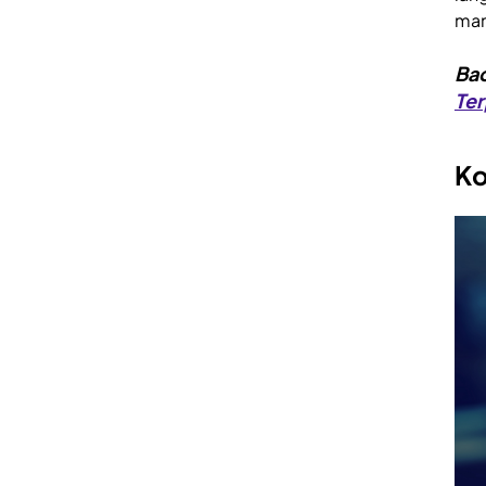
man
Bac
Te
Ko