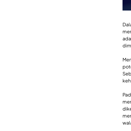
Dal
mem
ada
dimi
Mem
pot
Seb
keh
Pad
men
dik
men
wal