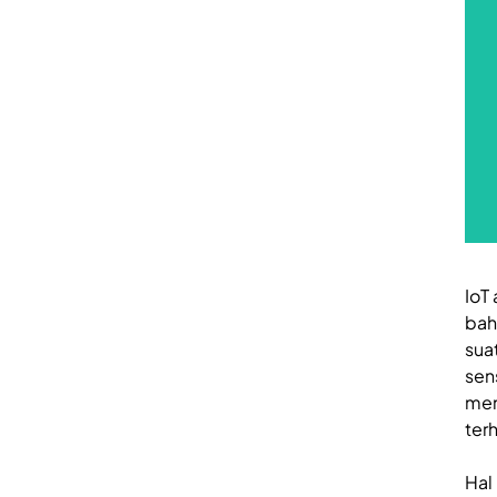
IoT 
bah
sua
sen
men
ter
Hal