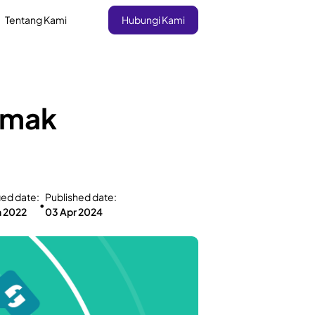
Tentang Kami
Hubungi Kami
Simak
ied date:
Published date:
•
n 2022
03 Apr 2024