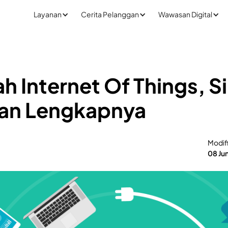
Layanan
Cerita Pelanggan
Wawasan Digital
ah Internet Of Things, 
san Lengkapnya
Modif
08 Ju