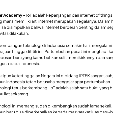
ar Academy -
IoT adalah kepanjangan dari internet of things
g mana memiliki arti internet merupakan segalanya. Dalam h
 bisa disimpulkan bahwa internet berperan penting dalam se
vitas dilakukan.
kembangan teknologi di Indonesia semakin hari mengalami
ajuan hingga dititik ini. Pertumbuhan pesat ini menghadirk
obosan baru yang kamu bahkan sulit memikirkannya dan san
guna pada Indonesia.
kipun ketertinggalan Negara ini dibidang IPTEK sangat jauh
un Indonesia tetap berusaha mengejar agar pertumbuhan
nologi terus berkembang. IoT adalah salah satu bukti yang b
u liat sekarang.
nologi ini memang sudah dikembangkan sudah lama sekali,
un baru bisa diperkenalkan kepada masyarakat luas baru-b