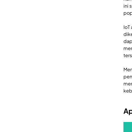
ini
pop
IoT
dik
dap
mem
ter
Men
pen
men
keb
Ap