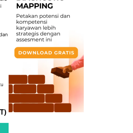
i
 dan
tu
T)