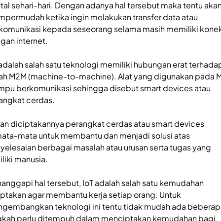
ital sehari-hari. Dengan adanya hal tersebut maka tentu aka
permudah ketika ingin melakukan transfer data atau
komunikasi kepada seseorang selama masih memiliki konek
gan internet.
 adalah salah satu teknologi memiliki hubungan erat terhada
ilah M2M (machine-to-machine). Alat yang digunakan pada
pu berkomunikasi sehingga disebut smart devices atau
angkat cerdas.
uan diciptakannya perangkat cerdas atau smart devices
ata-mata untuk membantu dan menjadi solusi atas
yelesaian berbagai masalah atau urusan serta tugas yang
iliki manusia.
anggapi hal tersebut, IoT adalah salah satu kemudahan
iptakan agar membantu kerja setiap orang. Untuk
gembangkan teknologi ini tentu tidak mudah ada beberap
gkah perlu ditempuh dalam menciptakan kemudahan bagi