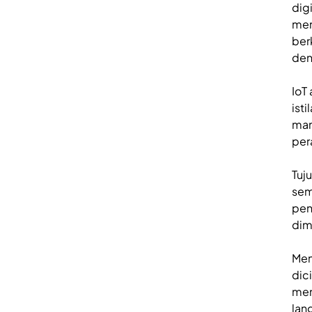
dig
mem
ber
den
IoT
ist
mam
per
Tuj
sem
pen
dim
Men
dic
men
lan