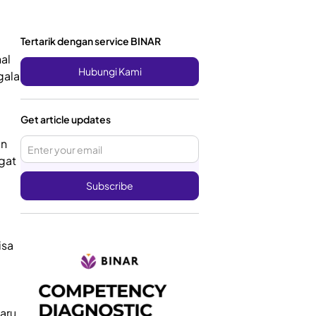
Tertarik dengan service BINAR
al
Hubungi Kami
gala
Get article updates
an
gat
,
isa
aru