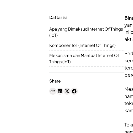
Daftar isi
Bin
yan
Apa yang Dimaksud Internet Of Things
ini
(IoT)
akti
Komponen IoT (Internet Of Things)
Per
Mekanisme dan Manfaat Internet Of
kem
Things (IoT)
ter
ber
Share
Mes
nam
tek
kam
Tek
nam