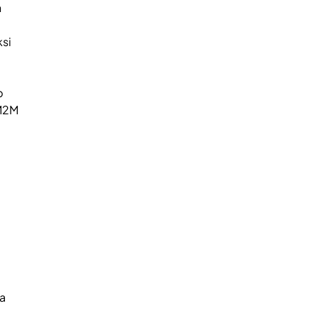
n
si
p
 M2M
a