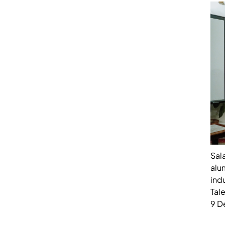
Sal
alu
ind
Tal
9 D