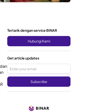
Tertarik dengan service BINAR
Hubungi Kami
Get article updates
 dan
an
AR
i