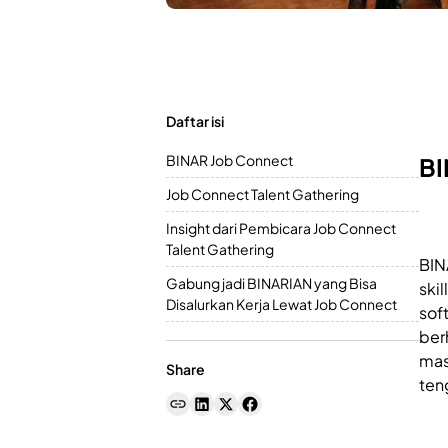
Daftar isi
BINAR Job Connect
BI
Job Connect Talent Gathering
Insight dari Pembicara Job Connect
Talent Gathering
BIN
Gabung jadi BINARIAN yang Bisa
ski
Disalurkan Kerja Lewat Job Connect
soft
ber
mas
Share
ten