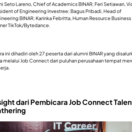
ni Seto Lareno, Chief of Academics BINAR; Feri Setiawan, Vi
sident of Engineering Investree; Bagus Pribadi, Head of
ineering BINAR; Karinka Febritta, Human Resource Business
tner TikTok/Bytedance.
ra ini dihadiri oleh 27 peserta dari alumni BINAR yang disalur
ja melalui Job Connect dari puluhan perusahaan tempat me
erja.
sight dari Pembicara Job Connect Talen
thering