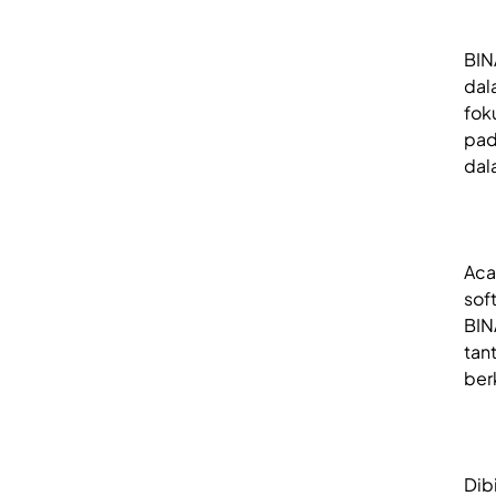
BIN
dal
fok
pad
dal
Aca
soft
BIN
tan
ber
Dib