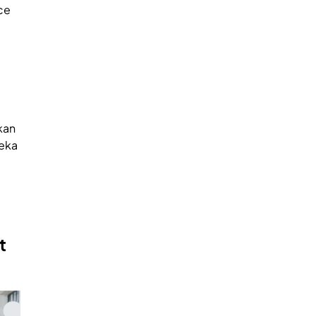
ce
kan
reka
t