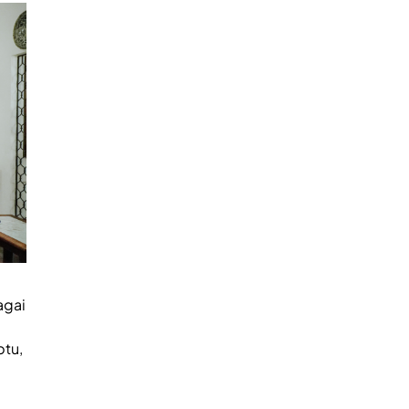
agai
tu,