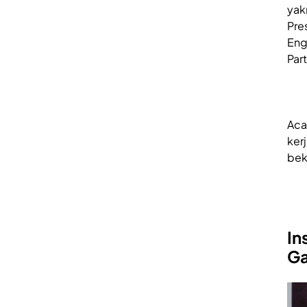
yak
Pre
Eng
Par
Aca
ker
bek
In
Ga