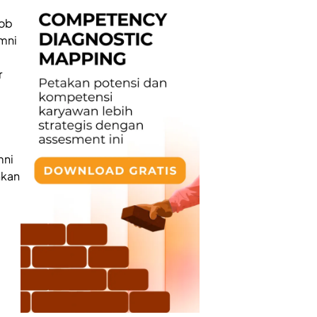
Job
umni
r
mni
hkan