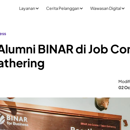
Layanan
Cerita Pelanggan
Wawasan Digital
ness
Alumni BINAR di Job Co
athering
Modif
02 Oc