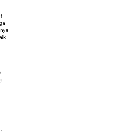
f
gga
anya
aik
n
g
,