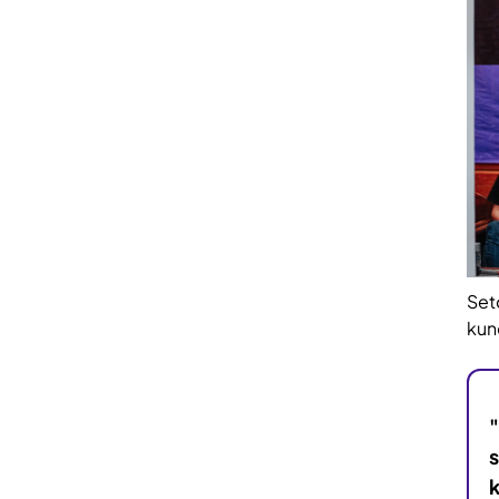
Set
kun
s