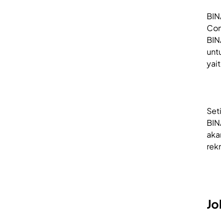
BIN
Con
BIN
unt
yai
Set
BIN
aka
rek
Jo