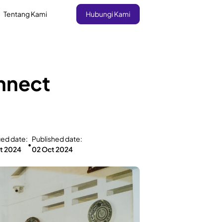
Tentang Kami
Hubungi Kami
nnect
ied date:
Published date:
•
t 2024
02 Oct 2024