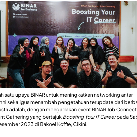
ah satu upaya BINAR untuk meningkatkan networking antar
mni sekaligus menambah pengetahuan terupdate dari berb
ustri adalah, dengan mengadakan event BINAR Job Connect
ent Gathering yang bertajuk
Boosting Your IT Career
pada Sab
esember 2023 di Bakoel Koffie, Cikini.