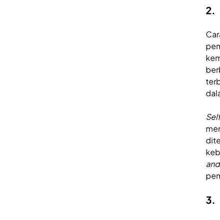
2.
Car
pem
kem
ber
ter
dal
Sel
men
dit
keb
and
pem
3.