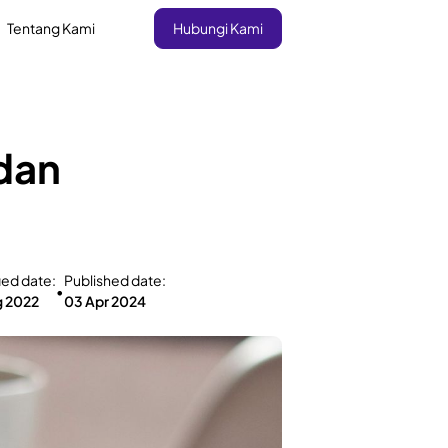
Tentang Kami
Hubungi Kami
 dan
ied date:
Published date:
•
g 2022
03 Apr 2024