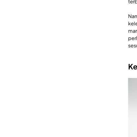
ter
Nam
kel
man
per
ses
Ke