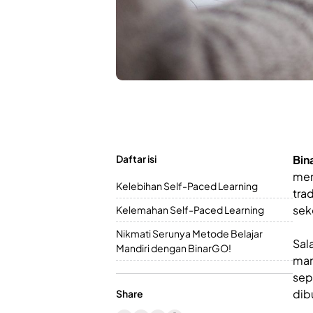
Daftar isi
Bin
men
Kelebihan Self-Paced Learning
tra
seko
Kelemahan Self-Paced Learning
Nikmati Serunya Metode Belajar
Sal
Mandiri dengan BinarGO!
man
sep
dib
Share