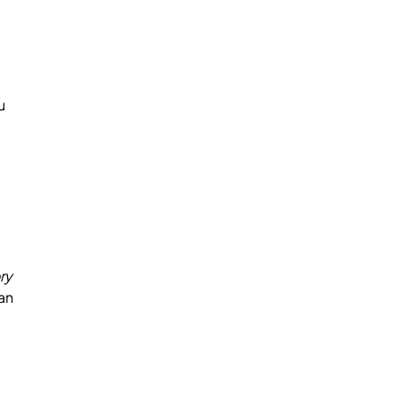
u
ry
an