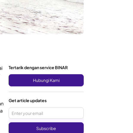
ai
Tertarik dengan service BINAR
Hubungi Kami
Get article updates
an
sa