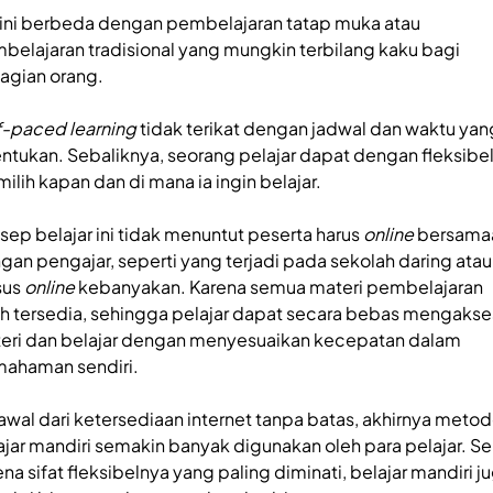
 ini berbeda dengan pembelajaran tatap muka atau
belajaran tradisional yang mungkin terbilang kaku bagi
agian orang.
f-paced learning
tidak terikat dengan jadwal dan waktu yan
entukan. Sebaliknya, seorang pelajar dapat dengan fleksibe
ilih kapan dan di mana ia ingin belajar.
sep belajar ini tidak menuntut peserta harus
online
bersama
gan pengajar, seperti yang terjadi pada sekolah daring atau
sus
online
kebanyakan. Karena semua materi pembelajaran
ah tersedia, sehingga pelajar dapat secara bebas mengakse
eri dan belajar dengan menyesuaikan kecepatan dalam
ahaman sendiri.
awal dari ketersediaan internet tanpa batas, akhirnya meto
ajar mandiri semakin banyak digunakan oleh para pelajar. Se
ena sifat fleksibelnya yang paling diminati, belajar mandiri j