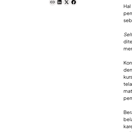
Hal
pem
seb
Sel
dit
mem
Kon
den
kur
tel
mat
pem
Ber
bel
kar