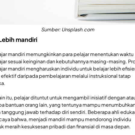
Sumber: Unsplash.com
Lebih mandiri
ajar mandiri memungkinkan para pelajar menentukan waktu
ajar sesuai keinginan dan kebutuhannya masing-masing. Pr
ajar mandiri mengharuskan individu untuk belajar lebih efisie
 efektif daripada pembelajaran melalui instruksional tatap
a.
ain itu, pelajar dituntut untuk mengambil inisiatif dengan ata
pa bantuan orang lain, yang tentunya mampu menumbuhka
a tanggung jawab terhadap diri sendiri. Beberapa ahli eduka
caya bahwa, menjadi mandiri mampu mendorong individu
uk meraih kesuksesan pribadi dan finansial di masa depan.