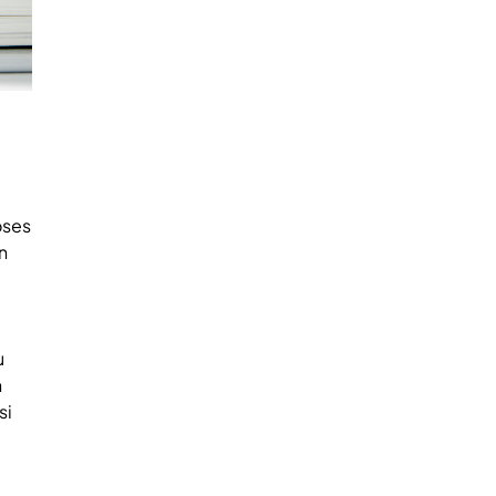
oses
n
u
n
si