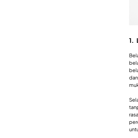
1. 
Bel
bel
bel
dan
muk
Sel
tan
ras
per
unt