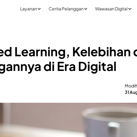
Layanan
Cerita Pelanggan
Wawasan Digital
ed Learning, Kelebihan
annya di Era Digital
Modif
31 Au