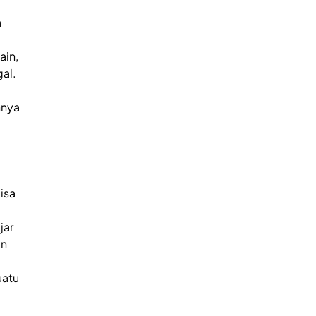
a
ain,
gal.
nnya
isa
jar
an
uatu