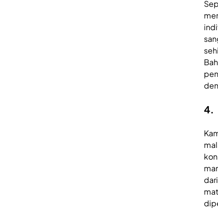
Sep
mem
ind
san
seh
Bah
pen
den
4.
Kam
mal
kon
man
dar
mat
dip