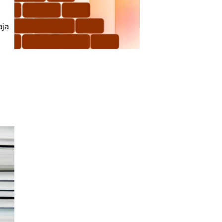
aja
g