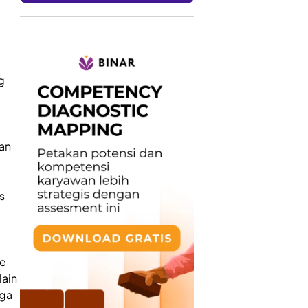
g
l
an
s
de
lain
uga