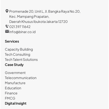
Promenade 20, Unit L, Jl. Bangka Raya No.20,
Kec. Mampang Prapatan,
Daerah Khusus Ibukota Jakarta 12720
021 397 11642
info@binar.co.id
Services
Capacity Building
Tech Consulting
Tech Talent Solutions
Case Study
Government
Telecommunication
Manufacture
Education
Finance
FMCG
Digital Insight