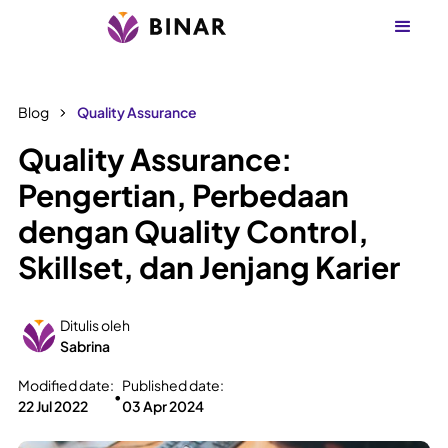
Blog
Quality Assurance
Quality Assurance:
Pengertian, Perbedaan
dengan Quality Control,
Skillset, dan Jenjang Karier
Ditulis oleh
Sabrina
Modified date:
Published date:
•
22 Jul 2022
03 Apr 2024