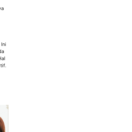
ya
Ini
da
Hal
if.