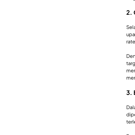
2.
Sel
upa
rat
Den
tar
men
men
3.
Dal
dip
ter