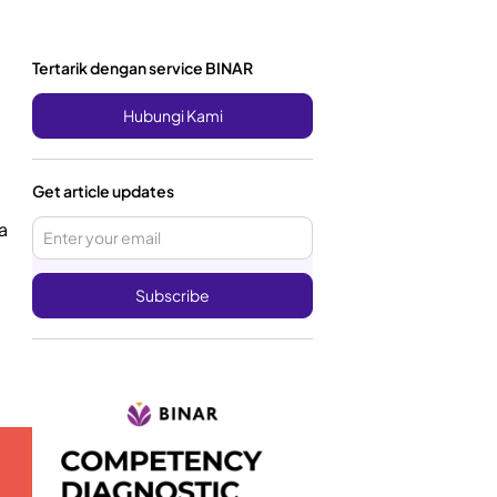
Tertarik dengan service BINAR
Hubungi Kami
Get article updates
a