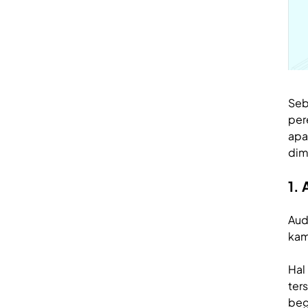
Seb
per
apa
dim
1.
Aud
kam
Hal
ter
beg