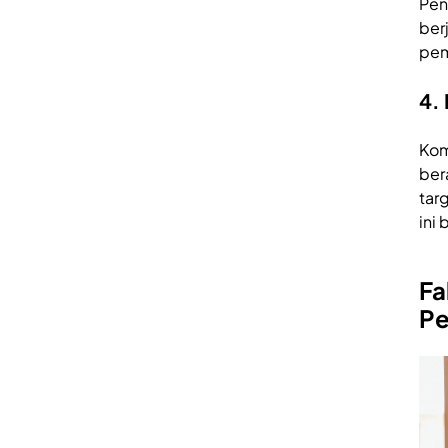
Pen
ber
pem
4.
Kom
ber
tar
ini
Fa
Pe