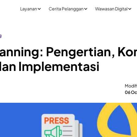
Layanan
Cerita Pelanggan
Wawasan Digital
g
lanning: Pengertian, K
dan Implementasi
Modif
06 Oc