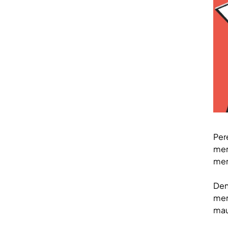
Per
men
men
Den
men
mau