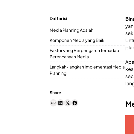
Daftar isi
Bin
yan
Media Planning Adalah
sek
Unt
Komponen Media yang Baik
pla
Faktor yang Berpengaruh Terhadap
Perencanaan Media
Apa
Langkah-langkah Implementasi Media
kes
Planning
sec
lan
Share
Me