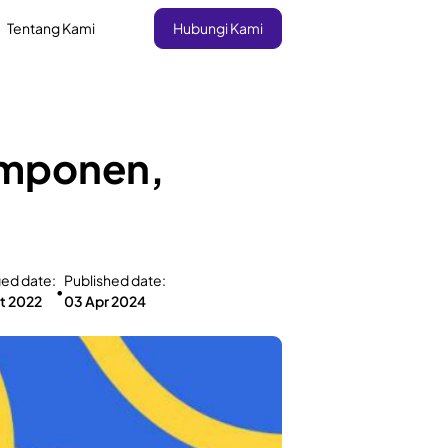
Tentang Kami
Hubungi Kami
omponen,
ied date:
Published date:
•
t 2022
03 Apr 2024