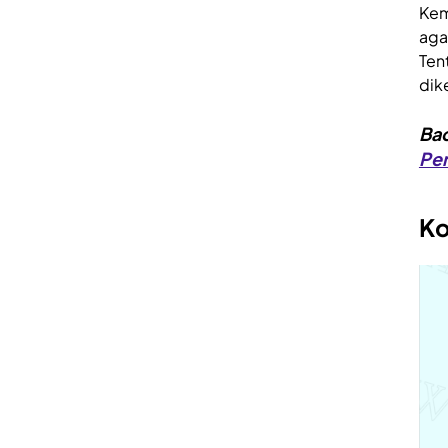
Kem
aga
Ten
dik
Bac
Pe
Ko