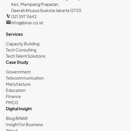
Kec. Mampang Prapatan,
Daerah Khusus Ibukota Jakarta 12720
021 397 11642
info@binar.co.id
Services
Capacity Building
Tech Consulting
Tech Talent Solutions
Case Study
Government
Telecommunication
Manufacture
Education
Finance
FMCG
Digital Insight
Blog BINAR
Insight for Business
About