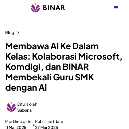
Blog
Membawa AI Ke Dalam
Kelas: Kolaborasi Microsoft,
Komdigi, dan BINAR
Membekali Guru SMK
dengan AI
Ditulis oleh
Sabrina
Modified date:
Published date:
•
11 Mar 2025
27 Mar 2025