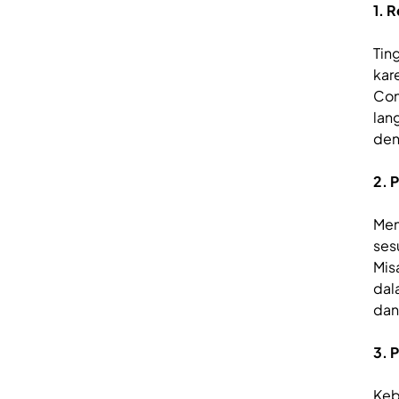
1. 
Tin
kar
Con
lan
den
2. 
Men
ses
Mis
da
dan
3. 
Keb