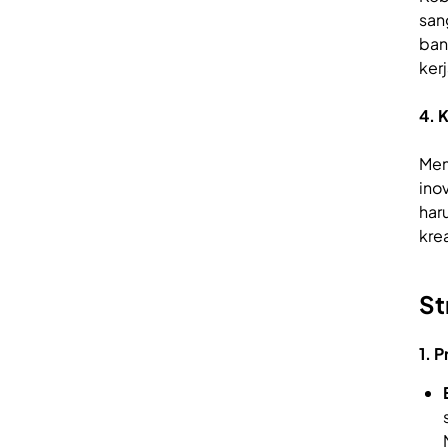
san
ban
kerj
4. 
Mem
ino
har
kre
St
1. 