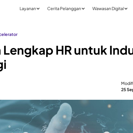
Layanan
Cerita Pelanggan
Wawasan Digital
ccelerator
Lengkap HR untuk Indu
gi
Modif
25 Se