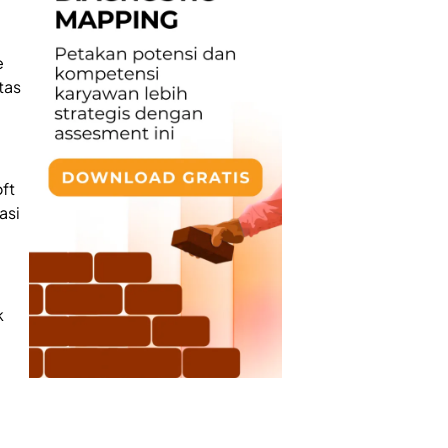
e
tas
ft
asi
k