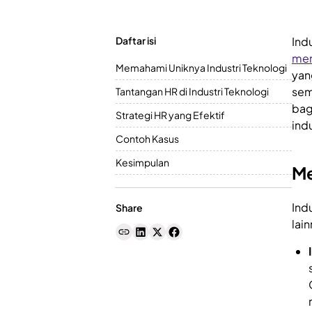
Daftar isi
Ind
mer
Memahami Uniknya Industri Teknologi
yan
sem
Tantangan HR di Industri Teknologi
bag
Strategi HR yang Efektif
ind
Contoh Kasus
Kesimpulan
Me
Ind
Share
lain