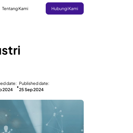
Tentang Kami
Hubungi Kami
stri
ied date:
Published date:
•
p 2024
25 Sep 2024