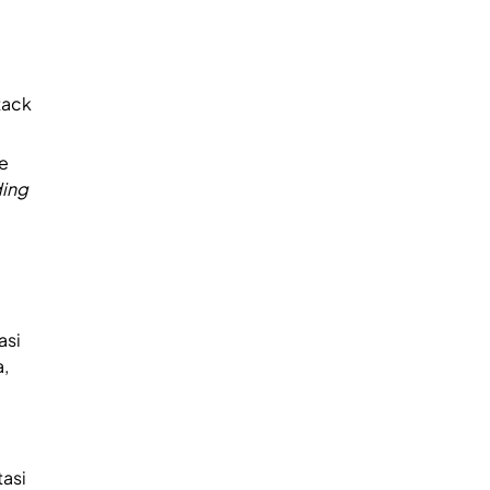
tack
e
ing
asi
,
asi