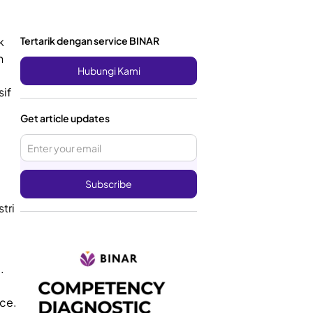
k
Tertarik dengan service BINAR
n
Hubungi Kami
sif
Get article updates
.
tri
.
nce.