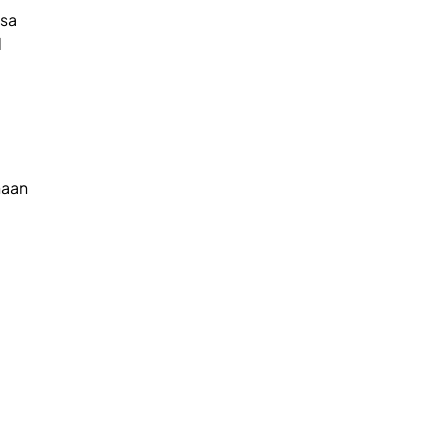
sa
l
haan