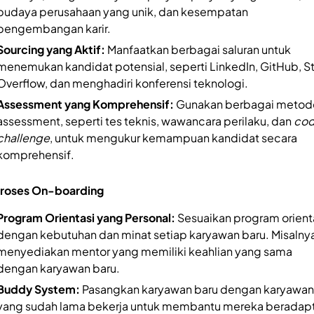
budaya perusahaan yang unik, dan kesempatan
pengembangan karir.
Sourcing yang Aktif:
Manfaatkan berbagai saluran untuk
menemukan kandidat potensial, seperti LinkedIn, GitHub, S
Overflow, dan menghadiri konferensi teknologi.
Assessment yang Komprehensif:
Gunakan berbagai metod
assessment, seperti tes teknis, wawancara perilaku, dan
cod
challenge
, untuk mengukur kemampuan kandidat secara
komprehensif.
Proses On-boarding
Program Orientasi yang Personal:
Sesuaikan program orient
dengan kebutuhan dan minat setiap karyawan baru. Misalnya
menyediakan mentor yang memiliki keahlian yang sama
dengan karyawan baru.
Buddy System:
Pasangkan karyawan baru dengan karyawan
yang sudah lama bekerja untuk membantu mereka beradapt