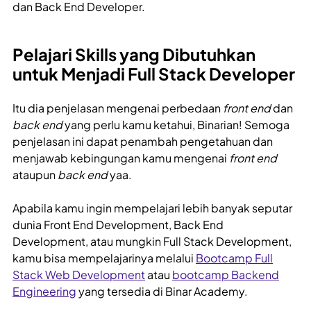
dan Back End Developer.
Pelajari Skills yang Dibutuhkan
untuk Menjadi Full Stack Developer
Itu dia penjelasan mengenai perbedaan
front end
dan
back end
yang perlu kamu ketahui, Binarian! Semoga
penjelasan ini dapat penambah pengetahuan dan
menjawab kebingungan kamu mengenai
front end
ataupun
back end
yaa.
Apabila kamu ingin mempelajari lebih banyak seputar
dunia Front End Development, Back End
Development, atau mungkin Full Stack Development,
kamu bisa mempelajarinya melalui
Bootcamp Full
Stack Web Development
atau
bootcamp Backend
Engineering
yang tersedia di Binar Academy.