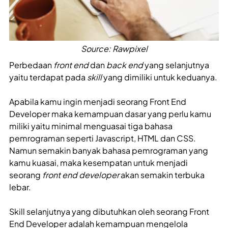
Source: Rawpixel
Perbedaan
front end
dan
back end
yang selanjutnya
yaitu terdapat pada
skill
yang dimiliki untuk keduanya.
Apabila kamu ingin menjadi seorang Front End
Developer maka kemampuan dasar yang perlu kamu
miliki yaitu minimal menguasai tiga bahasa
pemrograman seperti Javascript, HTML dan CSS.
Namun semakin banyak bahasa pemrograman yang
kamu kuasai, maka kesempatan untuk menjadi
seorang
front end developer
akan semakin terbuka
lebar.
Skill
selanjutnya yang dibutuhkan oleh seorang Front
End Developer adalah kemampuan mengelola