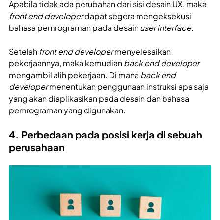
Apabila tidak ada perubahan dari sisi desain UX, maka
front end developer
dapat segera mengeksekusi
bahasa pemrograman pada desain
user interface
.
Setelah
front end developer
menyelesaikan
pekerjaannya, maka kemudian
back end developer
mengambil alih pekerjaan. Di mana
back end
developer
menentukan penggunaan instruksi apa saja
yang akan diaplikasikan pada desain dan bahasa
pemrograman yang digunakan.
4. Perbedaan pada posisi kerja di sebuah
perusahaan