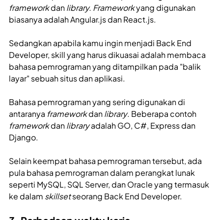
framework
dan
library. Framework
yang digunakan
biasanya adalah Angular.js dan React.js.
Sedangkan apabila kamu ingin menjadi Back End
Developer, skill
yang harus dikuasai adalah membaca
bahasa pemrograman yang ditampilkan pada "balik
layar" sebuah situs dan aplikasi.
Bahasa pemrograman yang sering digunakan di
antaranya
framework
dan
library
. Beberapa contoh
framework
dan
library
adalah GO, C#, Express dan
Django.
Selain keempat bahasa pemrograman tersebut, ada
pula bahasa pemrograman dalam perangkat lunak
seperti MySQL, SQL Server, dan Oracle yang termasuk
ke dalam
skillset
seorang Back End Developer.