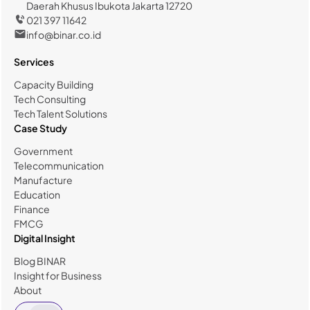
Daerah Khusus Ibukota Jakarta 12720
021 397 11642
info@binar.co.id
Services
Capacity Building
Tech Consulting
Tech Talent Solutions
Case Study
Government
Telecommunication
Manufacture
Education
Finance
FMCG
Digital Insight
Blog BINAR
Insight for Business
About