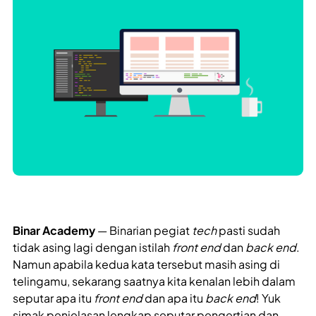
Binar Academy
— Binarian pegiat
tech
pasti sudah
tidak asing lagi dengan istilah
front end
dan
back end
.
Namun apabila kedua kata tersebut masih asing di
telingamu, sekarang saatnya kita kenalan lebih dalam
seputar apa itu
front end
dan apa itu
back end
! Yuk
simak penjelasan lengkap seputar pengertian dan