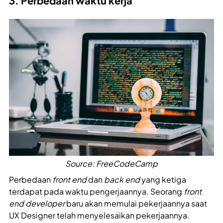
3. Perbedaan waktu kerja
Source: FreeCodeCamp
Perbedaan
front end
dan
back end
yang ketiga
terdapat pada waktu pengerjaannya. Seorang
front
end developer
baru akan memulai pekerjaannya saat
UX Designer telah menyelesaikan pekerjaannya.