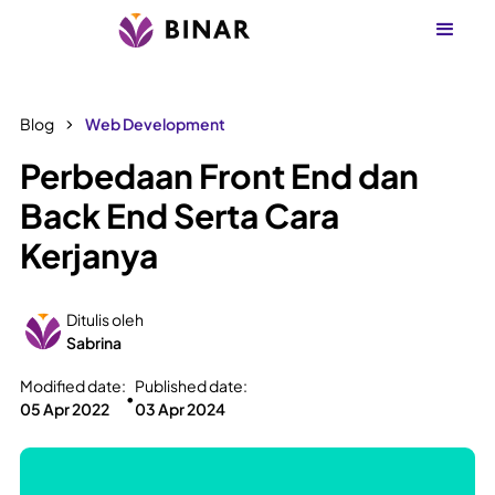
Blog
Web Development
Perbedaan Front End dan
Back End Serta Cara
Kerjanya
Ditulis oleh
Sabrina
Modified date:
Published date:
•
05 Apr 2022
03 Apr 2024