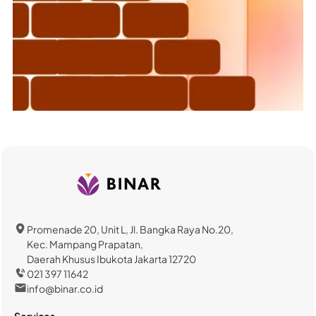
Promenade 20, Unit L, Jl. Bangka Raya No.20,
Kec. Mampang Prapatan,
Daerah Khusus Ibukota Jakarta 12720
021 397 11642
info@binar.co.id
Services