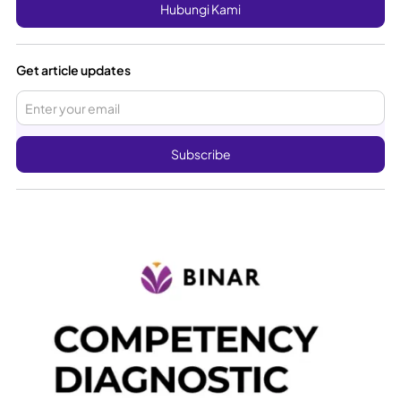
Hubungi Kami
Get article updates