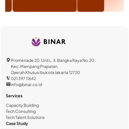
Promenade 20, Unit L, Jl. Bangka Raya No.20,
Kec. Mampang Prapatan,
Daerah Khusus Ibukota Jakarta 12720
021 397 11642
info@binar.co.id
Services
Capacity Building
Tech Consulting
Tech Talent Solutions
Case Study