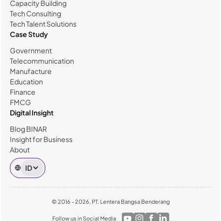
Capacity Building
Tech Consulting
Tech Talent Solutions
Case Study
Government
Telecommunication
Manufacture
Education
Finance
FMCG
Digital Insight
Blog BINAR
Insight for Business
About
ID
© 2016 - 2026, PT. Lentera Bangsa Benderang
Follow us in Social Media