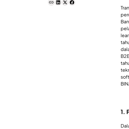
Tra
per
Ban
pel
lea
tah
dal
B2B
tah
tek
sof
BIN
1.
Dal