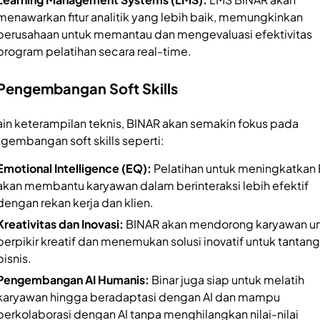
menawarkan fitur analitik yang lebih baik, memungkinkan
perusahaan untuk memantau dan mengevaluasi efektivitas
program pelatihan secara real-time.
 Pengembangan Soft Skills
ain keterampilan teknis, BINAR akan semakin fokus pada
gembangan soft skills seperti:
Emotional Intelligence (EQ):
Pelatihan untuk meningkatkan
akan membantu karyawan dalam berinteraksi lebih efektif
dengan rekan kerja dan klien.
Kreativitas dan Inovasi:
BINAR akan mendorong karyawan u
berpikir kreatif dan menemukan solusi inovatif untuk tantan
bisnis.
Pengembangan AI Humanis:
Binar juga siap untuk melatih
karyawan hingga beradaptasi dengan AI dan mampu
berkolaborasi dengan AI tanpa menghilangkan nilai-nilai