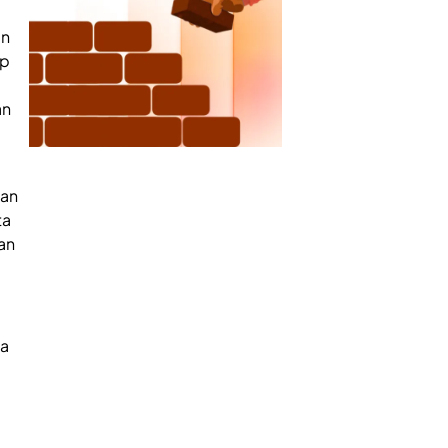
an
ap
an
man
ta
an
ia