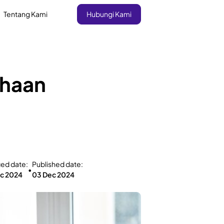
Tentang Kami
Hubungi Kami
ahaan
ied date:
Published date:
•
c 2024
03 Dec 2024