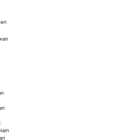
men
wan
an
an
i
lain
aan