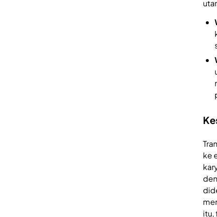
uta
Ke
Tra
ke 
kar
den
did
men
itu