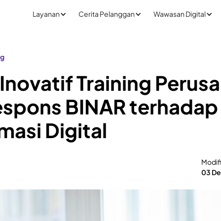
Layanan
Cerita Pelanggan
Wawasan Digital
ng
 Inovatif Training Perus
espons BINAR terhadap
masi Digital
Modif
03 De