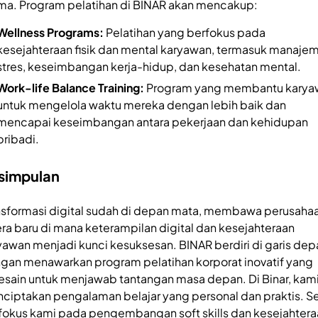
ma. Program pelatihan di BINAR akan mencakup:
Wellness Programs:
Pelatihan yang berfokus pada
kesejahteraan fisik dan mental karyawan, termasuk manaje
stres, keseimbangan kerja-hidup, dan kesehatan mental.
Work-life Balance Training:
Program yang membantu karya
untuk mengelola waktu mereka dengan lebih baik dan
mencapai keseimbangan antara pekerjaan dan kehidupan
pribadi.
simpulan
nsformasi digital sudah di depan mata, membawa perusaha
era baru di mana keterampilan digital dan kesejahteraan
yawan menjadi kunci kesuksesan. BINAR berdiri di garis dep
gan menawarkan program pelatihan korporat inovatif yang
esain untuk menjawab tantangan masa depan. Di Binar, kam
ciptakan pengalaman belajar yang personal dan praktis. Se
, fokus kami pada pengembangan soft skills dan kesejahter