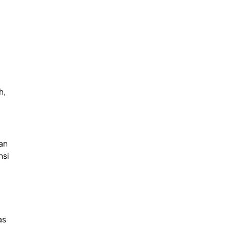
h,
an
nsi
as