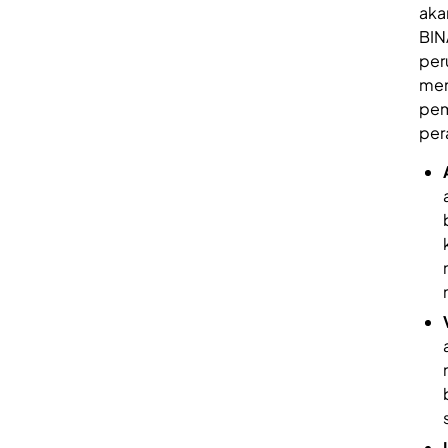
aka
BIN
per
men
pem
per