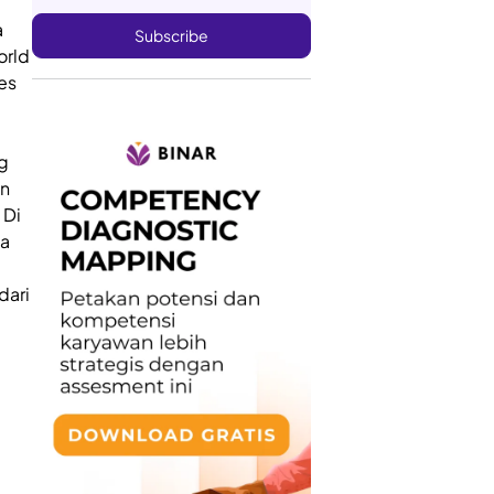
a
orld
es
g
an
 Di
da
dari