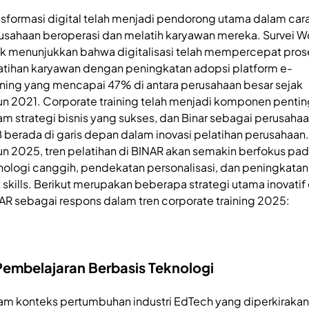
nsformasi digital telah menjadi pendorong utama dalam car
usahaan beroperasi dan melatih karyawan mereka. Survei W
k menunjukkan bahwa digitalisasi telah mempercepat pros
atihan karyawan dengan peningkatan adopsi platform e-
rning yang mencapai 47% di antara perusahaan besar sejak
un 2021. Corporate training telah menjadi komponen pentin
am strategi bisnis yang sukses, dan Binar sebagai perusaha
 berada di garis depan dalam inovasi pelatihan perusahaan.
un 2025, tren pelatihan di BINAR akan semakin berfokus pa
nologi canggih, pendekatan personalisasi, dan peningkatan
t skills. Berikut merupakan beberapa strategi utama inovatif 
AR sebagai respons dalam tren corporate training 2025:
 Pembelajaran Berbasis Teknologi
am konteks pertumbuhan industri EdTech yang diperkirakan