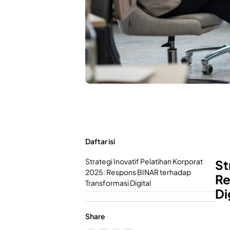
Daftar isi
Strategi Inovatif Pelatihan Korporat
St
2025: Respons BINAR terhadap
Re
Transformasi Digital
Di
Share