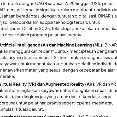
n tumbuh dengan CAGR sebesar 25% hingga 2025​, peran
AR menjadi semakin signifikan dalam membantu individu d
usahaan beradaptasi dengan tuntutan digitalisasi. BINAR si
jadi pelopor dalam adopsi teknologi terbaru untuk
belajaran. Di tahun 2025, teknologi berikut akan memaink
an besar dalam program pelatihan mereka:
Artificial Intelligence (AI) dan Machine Learning (ML):
BINAR
akan menggunakan AI dan ML untuk menciptakan pengala
belajar yang lebih personal. Sistem ini akan menganalisis da
karyawan untuk menentukan kebutuhan pelatihan individu d
menawarkan materi yang sesuai dengan kecepatan belajar
mereka.
Virtual Reality (VR) dan Augmented Reality (AR):
VR dan AR
akan memungkinkan karyawan untuk mengalami situasi dun
nyata dalam lingkungan yang aman dan terkendali, sangat
berguna untuk pelatihan praktis seperti operasi mesin atau
simulasi situasi darurat.
Learning Management Systems (LMS):
LMS BINAR akan