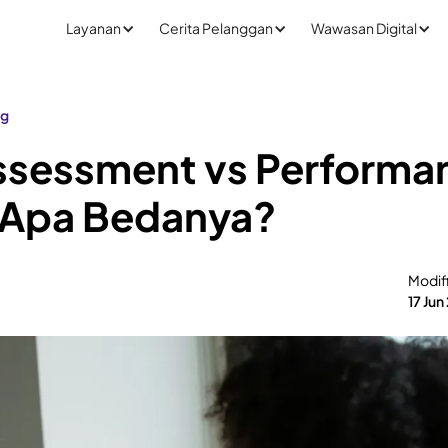
Layanan
Cerita Pelanggan
Wawasan Digital
ng
Assessment vs Performa
 Apa Bedanya?
Modif
17 Jun