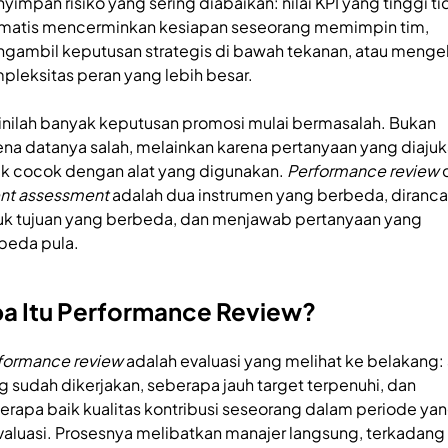
yimpan risiko yang sering diabaikan: nilai KPI yang tinggi ti
matis mencerminkan kesiapan seseorang memimpin tim,
gambil keputusan strategis di bawah tekanan, atau menge
pleksitas peran yang lebih besar.
sinilah banyak keputusan promosi mulai bermasalah. Bukan
ena datanya salah, melainkan karena pertanyaan yang diaju
ak cocok dengan alat yang digunakan.
Performance review
ent assessment
adalah dua instrumen yang berbeda, diranc
uk tujuan yang berbeda, dan menjawab pertanyaan yang
beda pula.
a Itu Performance Review?
formance review
adalah evaluasi yang melihat ke belakang:
g sudah dikerjakan, seberapa jauh target terpenuhi, dan
erapa baik kualitas kontribusi seseorang dalam periode ya
valuasi. Prosesnya melibatkan manajer langsung, terkadang