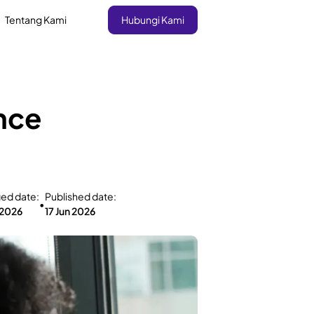
Tentang Kami
Hubungi Kami
nce
ied date:
Published date:
•
 2026
17 Jun 2026