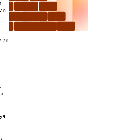
an
san
aian
,
pa
nya
g
a