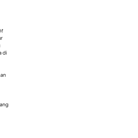
nt
r
g
 di
gan
tang