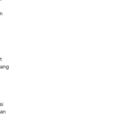
n
t
rang
si
kan