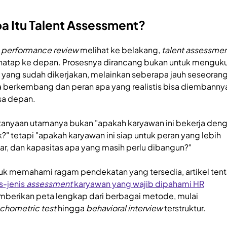
a Itu Talent Assessment?
a
performance review
melihat ke belakang,
talent assessme
atap ke depan. Prosesnya dirancang bukan untuk menguku
 yang sudah dikerjakan, melainkan seberapa jauh seseoran
a berkembang dan peran apa yang realistis bisa diembannya
a depan.
tanyaan utamanya bukan "apakah karyawan ini bekerja den
k?" tetapi "apakah karyawan ini siap untuk peran yang lebih
ar, dan kapasitas apa yang masih perlu dibangun?"
uk memahami ragam pendekatan yang tersedia, artikel ten
is-jenis
assessment
karyawan yang wajib dipahami HR
berikan peta lengkap dari berbagai metode, mulai
chometric test
hingga
behavioral interview
terstruktur.