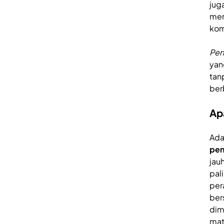
jug
men
kom
Per
yan
tan
ber
Apa
Ada
pen
jauh
pal
per
ber
dim
mat