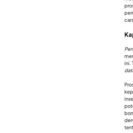
pro
per
car
Ka
Per
mem
ini
dat
Pro
kep
ins
pot
bon
den
ten