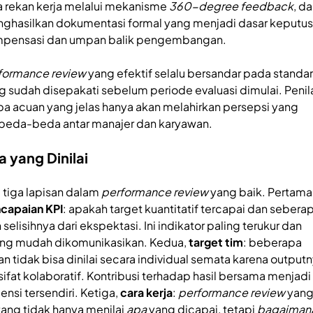
a rekan kerja melalui mekanisme
360-degree feedback
, d
ghasilkan dokumentasi formal yang menjadi dasar keputu
pensasi dan umpan balik pengembangan.
formance review
yang efektif selalu bersandar pada standar
g sudah disepakati sebelum periode evaluasi dimulai. Penil
pa acuan yang jelas hanya akan melahirkan persepsi yang
beda-beda antar manajer dan karyawan.
 yang Dinilai
 tiga lapisan dalam
performance review
yang baik. Pertama
capaian KPI
: apakah target kuantitatif tercapai dan sebera
 selisihnya dari ekspektasi. Ini indikator paling terukur dan
ing mudah dikomunikasikan. Kedua,
target tim
: beberapa
an tidak bisa dinilai secara individual semata karena output
sifat kolaboratif. Kontribusi terhadap hasil bersama menjadi
ensi tersendiri. Ketiga,
cara kerja
:
performance review
yan
ang tidak hanya menilai
apa
yang dicapai, tetapi
bagaiman