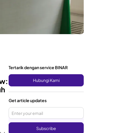
Tertarik dengan service BINAR
ew:
Hubungi Kami
uh
Get article updates