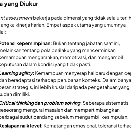
a yang Diukur
ent assessment
bekerja pada dimensi yang tidak selalu terli
i angka kinerja harian. Empat aspek utama yang umumnya
lai:
Potensi kepemimpinan:
Bukan tentang jabatan saat ini,
melainkan tentang pola perilaku yang mencerminkan
kemampuan mengarahkan, memotivasi, dan mengambil
keputusan dalam kondisi yang tidak pasti.
Learning agility
:
Kemampuan menyerap hal baru dengan ce
dan beradaptasi terhadap perubahan konteks. Dalam bany
peran strategis, ini lebih krusial daripada pengetahuan yang
sudah dimiliki.
Critical thinking
dan
problem solving
:
Seberapa sistematis
seseorang mengurai masalah dan mempertimbangkan
berbagai sudut pandang sebelum mengambil kesimpulan.
Kesiapan naik level:
Kematangan emosional, toleransi terh