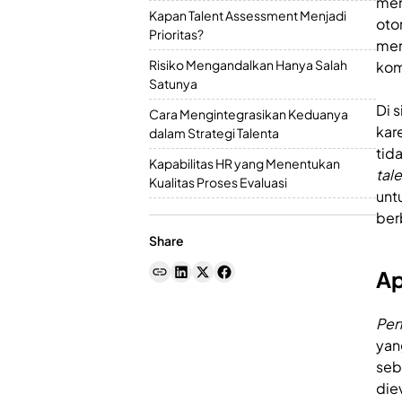
men
Kapan Talent Assessment Menjadi
oto
Prioritas?
men
Risiko Mengandalkan Hanya Salah
kom
Satunya
Di 
Cara Mengintegrasikan Keduanya
kar
dalam Strategi Talenta
tid
Kapabilitas HR yang Menentukan
tal
Kualitas Proses Evaluasi
unt
ber
Share
Ap
Per
yan
seb
die