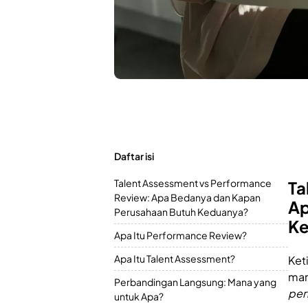
Daftar isi
Talent Assessment vs Performance
Ta
Review: Apa Bedanya dan Kapan
Ap
Perusahaan Butuh Keduanya?
K
Apa Itu Performance Review?
Apa Itu Talent Assessment?
Ket
man
Perbandingan Langsung: Mana yang
per
untuk Apa?