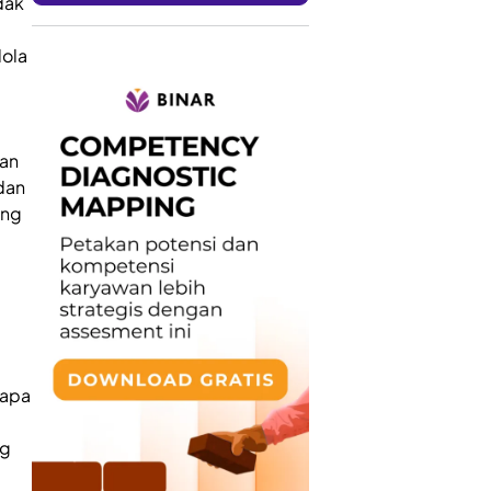
dak
lola
kan
dan
ang
 apa
ng