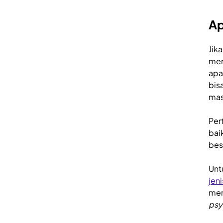
Ap
Jik
men
apa
bis
mas
Per
bai
bes
Unt
jen
mem
psy