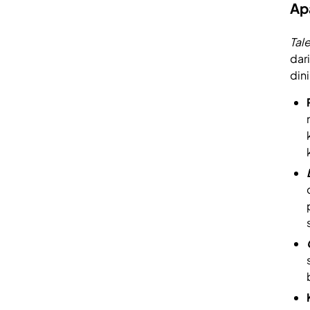
Ap
Tal
dar
dini