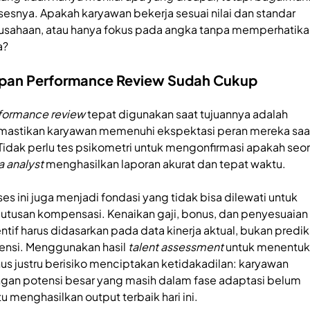
sesnya. Apakah karyawan bekerja sesuai nilai dan standar
usahaan, atau hanya fokus pada angka tanpa memperhatika
a?
pan Performance Review Sudah Cukup
formance review
tepat digunakan saat tujuannya adalah
astikan karyawan memenuhi ekspektasi peran mereka saa
. Tidak perlu tes psikometri untuk mengonfirmasi apakah seo
a analyst
menghasilkan laporan akurat dan tepat waktu.
ses ini juga menjadi fondasi yang tidak bisa dilewati untuk
utusan kompensasi. Kenaikan gaji, bonus, dan penyesuaian
entif harus didasarkan pada data kinerja aktual, bukan predik
ensi. Menggunakan hasil
talent assessment
untuk menentu
us justru berisiko menciptakan ketidakadilan: karyawan
gan potensi besar yang masih dalam fase adaptasi belum
tu menghasilkan output terbaik hari ini.