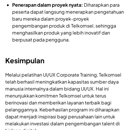
Penerapan dalam proyek nyata:
Diharapkan para
peserta dapat langsung menerapkan pengetahuan
baru mereka dalam proyek-proyek
pengembangan produk di Telkomsel, sehingga
menghasilkan produk yang lebih inovatif dan
berpusat pada pengguna.
Kesimpulan
Melalui pelatihan UI/UX Corporate Training, Telkomsel
telah berhasil meningkatkan kapasitas sumber daya
manusia internalnya dalam bidang UI/UX. Hal ini
menunjukkan komitmen Telkomsel untuk terus
berinovasi dan memberikan layanan terbaik bagi
pelanggannya. Keberhasilan program ini diharapkan
dapat menjadi inspirasi bagi perusahaan lain untuk
melakukan investasi dalam pengembangan talent di