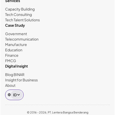
Services
Capacity Building
Tech Consulting
Tech Talent Solutions
Case Study
Government
Telecommunication
Manufacture
Education
Finance
FMCG
Digital Insight
Blog BINAR
Insight for Business
About
ID
© 2016 - 2026, PT. Lentera Bangsa Benderang