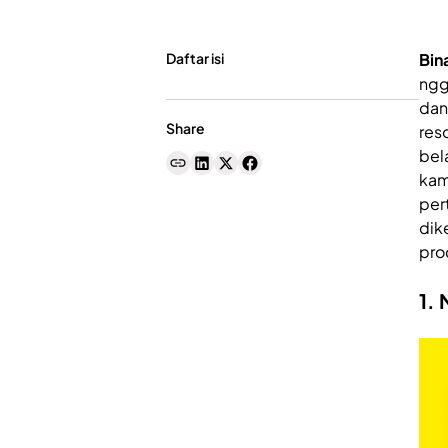
Daftar isi
Bin
ngg
dan
Share
res
bel
kam
per
dik
pro
1. 