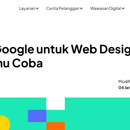
Layanan
Cerita Pelanggan
Wawasan Digital
Google untuk Web Desi
mu Coba
Modif
04 Ja