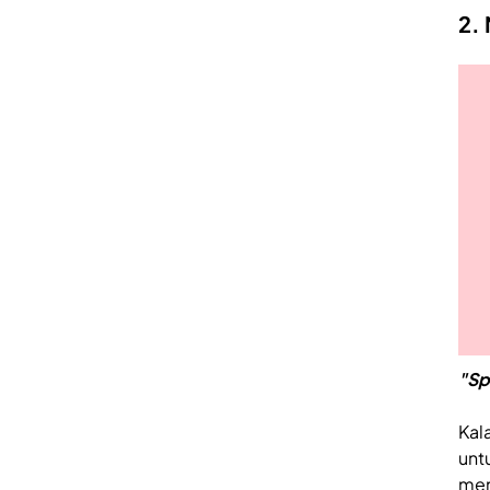
2. 
"Sp
Kal
unt
mem