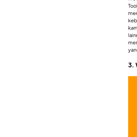
Too
mem
keb
kam
lai
mem
yan
3.