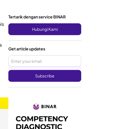
Tertarik dengan service BINAR
ls
Hubungi Kami
a
Get article updates