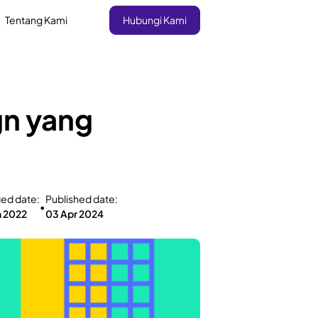
Tentang Kami
Hubungi Kami
gn yang
ied date:
Published date:
•
n 2022
03 Apr 2024