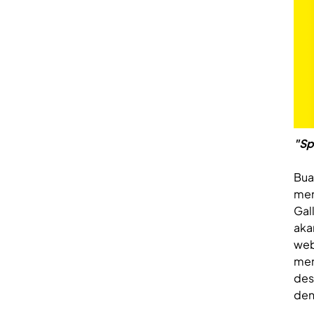
"Sp
Bua
mem
Gal
aka
web
men
des
den