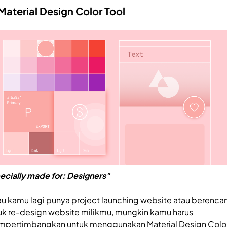
Material Design Color Tool
ecially made for: Designers"
au kamu lagi punya project launching website atau berenca
uk re-design website milikmu, mungkin kamu harus
pertimbangkan untuk menggunakan Material Design Colo