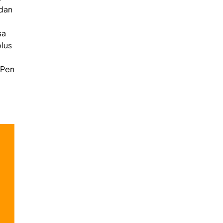
 dan
sa
lus
ePen