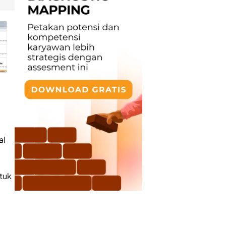
al
tuk