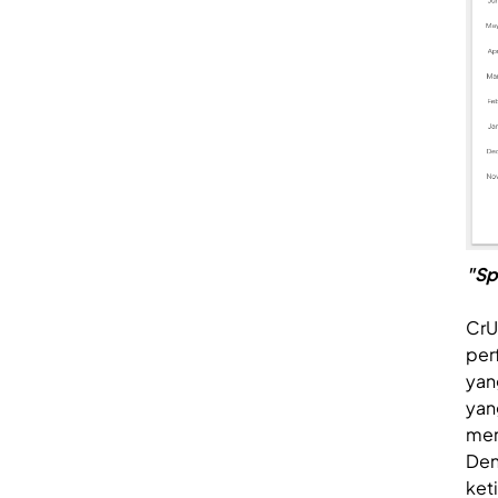
"Sp
CrU
per
yan
yan
mer
Den
ket