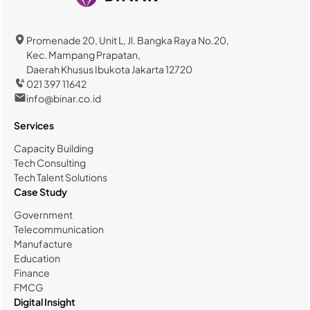
Promenade 20, Unit L, Jl. Bangka Raya No.20,
Kec. Mampang Prapatan,
Daerah Khusus Ibukota Jakarta 12720
021 397 11642
info@binar.co.id
Services
Capacity Building
Tech Consulting
Tech Talent Solutions
Case Study
Government
Telecommunication
Manufacture
Education
Finance
FMCG
Digital Insight