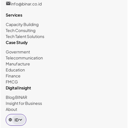
info@binar.co.id
Services
Capacity Building
Tech Consulting
Tech Talent Solutions
Case Study
Government
Telecommunication
Manufacture
Education
Finance
FMCG
Digital Insight
Blog BINAR
Insight for Business
About
ID