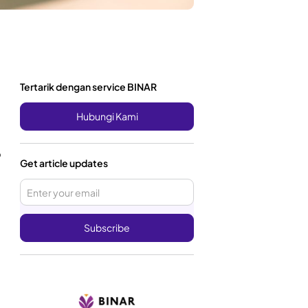
Tertarik dengan service BINAR
Hubungi Kami
p
Get article updates