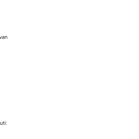
van
ti: