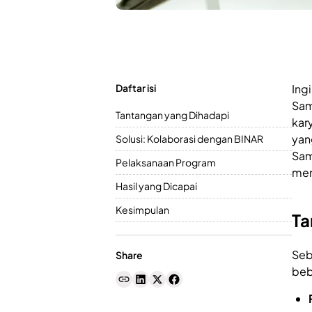
Daftar isi
Ing
Sam
Tantangan yang Dihadapi
kar
yan
Solusi: Kolaborasi dengan BINAR
Sam
Pelaksanaan Program
men
Hasil yang Dicapai
Kesimpulan
Ta
Seb
Share
beb