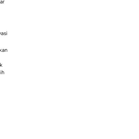
ar
asi
kan
uk
ih