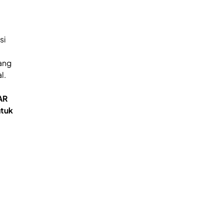
si
ang
l.
AR
ntuk