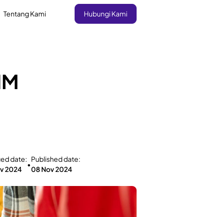
Tentang Kami
Hubungi Kami
HM
ied date:
Published date:
•
v 2024
08 Nov 2024