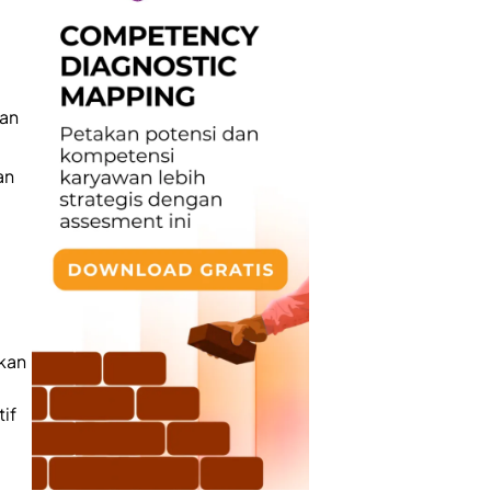
lan
an
kan
if