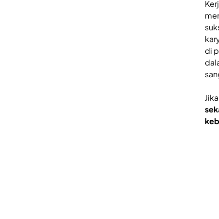
Ker
men
suk
kar
di 
dal
san
Jik
sek
keb