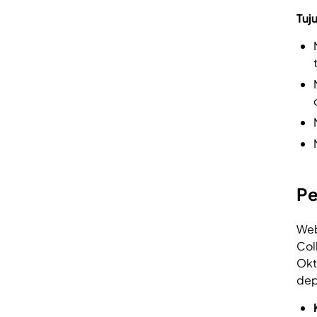
Tuj
Pe
Web
Col
Okt
dep