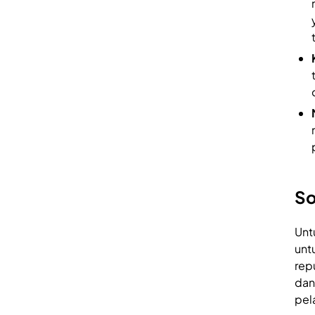
So
Unt
unt
rep
dan
pel