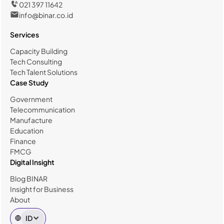
021 397 11642
info@binar.co.id
Services
Capacity Building
Tech Consulting
Tech Talent Solutions
Case Study
Government
Telecommunication
Manufacture
Education
Finance
FMCG
Digital Insight
Blog BINAR
Insight for Business
About
ID