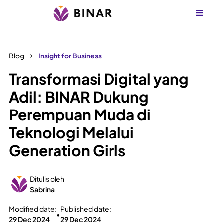
Blog
Insight for Business
Transformasi Digital yang
Adil: BINAR Dukung
Perempuan Muda di
Teknologi Melalui
Generation Girls
Ditulis oleh
Sabrina
Modified date:
Published date:
•
29 Dec 2024
29 Dec 2024