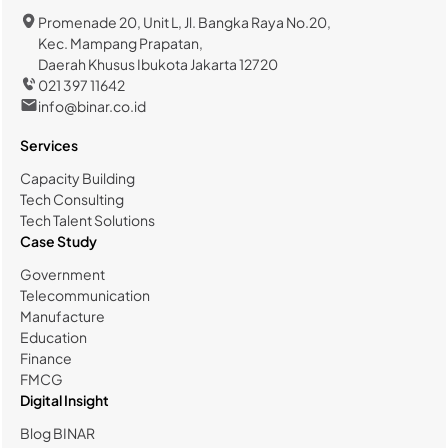
Promenade 20, Unit L, Jl. Bangka Raya No.20,
Kec. Mampang Prapatan,
Daerah Khusus Ibukota Jakarta 12720
021 397 11642
info@binar.co.id
Services
Capacity Building
Tech Consulting
Tech Talent Solutions
Case Study
Government
Telecommunication
Manufacture
Education
Finance
FMCG
Digital Insight
Blog BINAR