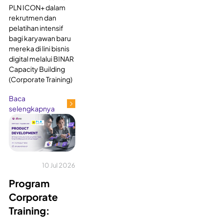
PLN ICON+ dalam
rekrutmen dan
pelatihan intensif
bagi karyawan baru
mereka di lini bisnis
digital melalui BINAR
Capacity Building
(Corporate Training)
Baca
selengkapnya
10 Jul 2026
Program
Corporate
Training: