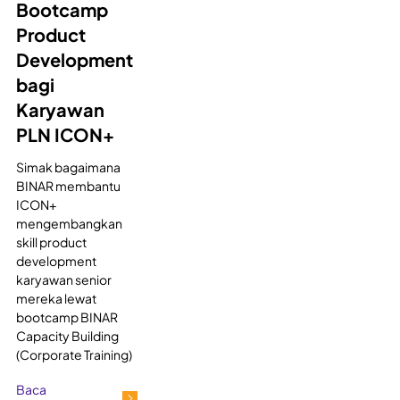
Bootcamp
Product
Development
bagi
Karyawan
PLN ICON+
Simak bagaimana
BINAR membantu
ICON+
mengembangkan
skill product
development
karyawan senior
mereka lewat
bootcamp BINAR
Capacity Building
(Corporate Training)
Baca