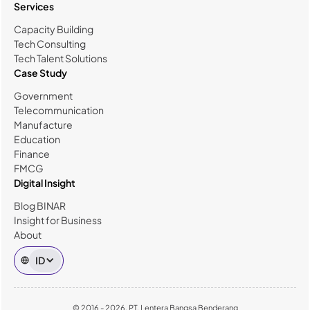
Services
Capacity Building
Tech Consulting
Tech Talent Solutions
Case Study
Government
Telecommunication
Manufacture
Education
Finance
FMCG
Digital Insight
Blog BINAR
Insight for Business
About
ID
© 2016 - 2026, PT. Lentera Bangsa Benderang