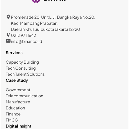
Promenade 20, Unit L, Jl. Bangka Raya No.20,
Kec. Mampang Prapatan,
Daerah Khusus Ibukota Jakarta 12720
021 397 11642
info@binar.co.id
Services
Capacity Building
Tech Consulting
Tech Talent Solutions
Case Study
Government
Telecommunication
Manufacture
Education
Finance
FMCG
Digital Insight