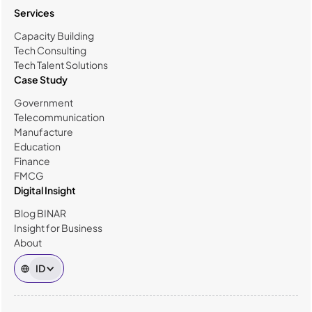
Services
Capacity Building
Tech Consulting
Tech Talent Solutions
Case Study
Government
Telecommunication
Manufacture
Education
Finance
FMCG
Digital Insight
Blog BINAR
Insight for Business
About
ID