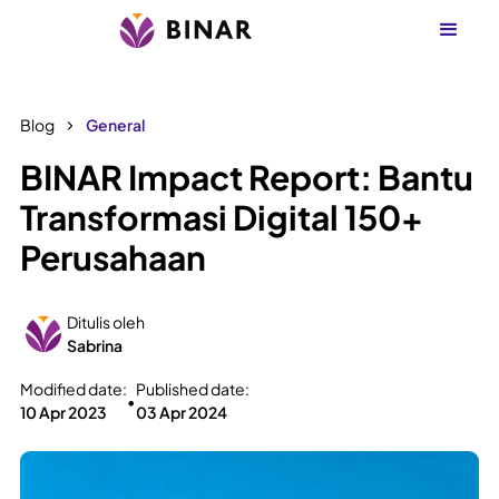
Blog
General
BINAR Impact Report: Bantu
Transformasi Digital 150+
Perusahaan
Ditulis oleh
Sabrina
Modified date:
Published date:
•
10 Apr 2023
03 Apr 2024