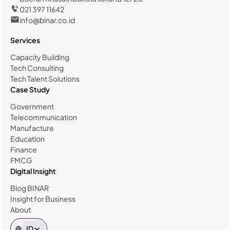
021 397 11642
info@binar.co.id
Services
Capacity Building
Tech Consulting
Tech Talent Solutions
Case Study
Government
Telecommunication
Manufacture
Education
Finance
FMCG
Digital Insight
Blog BINAR
Insight for Business
About
ID