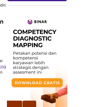
iri.
an
si
cing
an