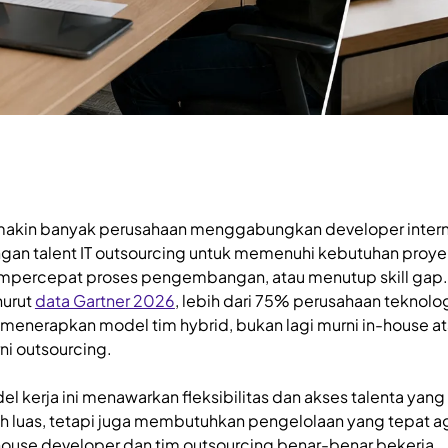
akin banyak perusahaan menggabungkan developer intern
gan talent IT outsourcing untuk memenuhi kebutuhan proye
percepat proses pengembangan, atau menutup skill gap.
urut
data Gartner 2026
, lebih dari 75% perusahaan teknolo
i menerapkan model tim hybrid, bukan lagi murni in-house a
ni outsourcing.
el kerja ini menawarkan fleksibilitas dan akses talenta yang
ih luas, tetapi juga membutuhkan pengelolaan yang tepat a
house developer dan tim outsourcing benar-benar bekerja