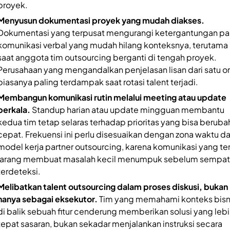
proyek.
Menyusun dokumentasi proyek yang mudah diakses.
Dokumentasi yang terpusat mengurangi ketergantungan p
komunikasi verbal yang mudah hilang konteksnya, terutama
saat anggota tim outsourcing berganti di tengah proyek.
Perusahaan yang mengandalkan penjelasan lisan dari satu o
biasanya paling terdampak saat rotasi talent terjadi.
Membangun komunikasi rutin melalui meeting atau update
berkala.
Standup harian atau update mingguan membantu
kedua tim tetap selaras terhadap prioritas yang bisa beruba
cepat. Frekuensi ini perlu disesuaikan dengan zona waktu d
model kerja partner outsourcing, karena komunikasi yang ter
jarang membuat masalah kecil menumpuk sebelum sempat
terdeteksi.
Melibatkan talent outsourcing dalam proses diskusi, bukan
hanya sebagai eksekutor.
Tim yang memahami konteks bisn
di balik sebuah fitur cenderung memberikan solusi yang leb
tepat sasaran, bukan sekadar menjalankan instruksi secara