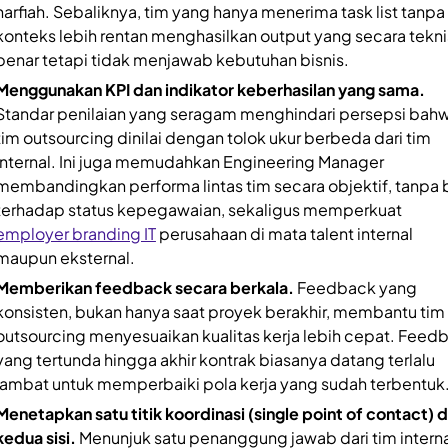
harfiah. Sebaliknya, tim yang hanya menerima task list tanpa
konteks lebih rentan menghasilkan output yang secara tekni
benar tetapi tidak menjawab kebutuhan bisnis.
Menggunakan KPI dan indikator keberhasilan yang sama.
Standar penilaian yang seragam menghindari persepsi bah
tim outsourcing dinilai dengan tolok ukur berbeda dari tim
internal. Ini juga memudahkan Engineering Manager
membandingkan performa lintas tim secara objektif, tanpa 
terhadap status kepegawaian, sekaligus memperkuat
employer branding IT
perusahaan di mata talent internal
maupun eksternal.
Memberikan feedback secara berkala.
Feedback yang
konsisten, bukan hanya saat proyek berakhir, membantu tim
outsourcing menyesuaikan kualitas kerja lebih cepat. Feed
yang tertunda hingga akhir kontrak biasanya datang terlalu
lambat untuk memperbaiki pola kerja yang sudah terbentuk
Menetapkan satu titik koordinasi (single point of contact) d
kedua sisi.
Menunjuk satu penanggung jawab dari tim intern