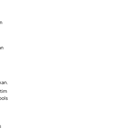
n
an
kan.
 tim
ools
s