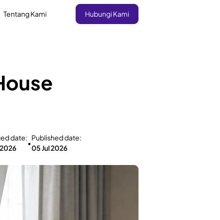
Tentang Kami
Hubungi Kami
-House
ied date:
Published date:
•
 2026
05 Jul 2026