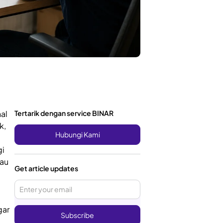
al
Tertarik dengan service BINAR
k,
Hubungi Kami
gi
tau
Get article updates
gar