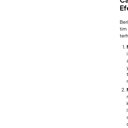
Ef
Ber
tim
ter