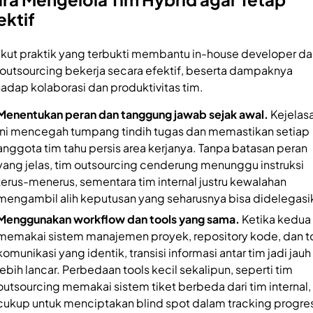
ektif
ikut praktik yang terbukti membantu in-house developer da
 outsourcing bekerja secara efektif, beserta dampaknya
hadap kolaborasi dan produktivitas tim.
Menentukan peran dan tanggung jawab sejak awal.
Kejelas
ini mencegah tumpang tindih tugas dan memastikan setiap
anggota tim tahu persis area kerjanya. Tanpa batasan peran
yang jelas, tim outsourcing cenderung menunggu instruksi
terus-menerus, sementara tim internal justru kewalahan
mengambil alih keputusan yang seharusnya bisa didelegasi
Menggunakan workflow dan tools yang sama.
Ketika kedua
memakai sistem manajemen proyek, repository kode, dan t
komunikasi yang identik, transisi informasi antar tim jadi jauh
lebih lancar. Perbedaan tools kecil sekalipun, seperti tim
outsourcing memakai sistem tiket berbeda dari tim internal,
cukup untuk menciptakan blind spot dalam tracking progre