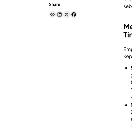
Share
seb
Me
Ti
Emp
kep