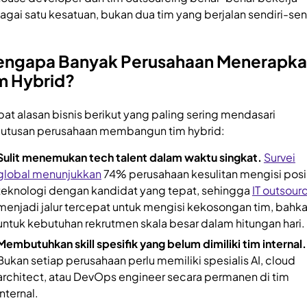
agai satu kesatuan, bukan dua tim yang berjalan sendiri-send
ngapa Banyak Perusahaan Menerapk
m Hybrid?
at alasan bisnis berikut yang paling sering mendasari
utusan perusahaan membangun tim hybrid:
Sulit menemukan tech talent dalam waktu singkat.
Survei
global menunjukkan
74% perusahaan kesulitan mengisi posi
teknologi dengan kandidat yang tepat, sehingga
IT outsour
menjadi jalur tercepat untuk mengisi kekosongan tim, bahk
untuk kebutuhan rekrutmen skala besar dalam hitungan hari.
Membutuhkan skill spesifik yang belum dimiliki tim internal.
Bukan setiap perusahaan perlu memiliki spesialis AI, cloud
architect, atau DevOps engineer secara permanen di tim
internal.