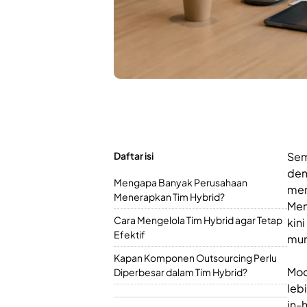
Daftar isi
Sem
den
Mengapa Banyak Perusahaan
mem
Menerapkan Tim Hybrid?
Men
Cara Mengelola Tim Hybrid agar Tetap
kin
Efektif
mur
Kapan Komponen Outsourcing Perlu
Mod
Diperbesar dalam Tim Hybrid?
leb
in-