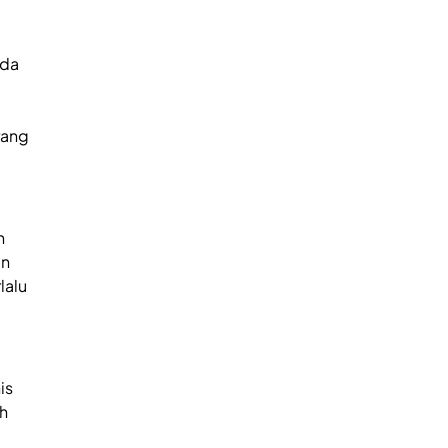
ada
rang
h
an
lalu
is
ih