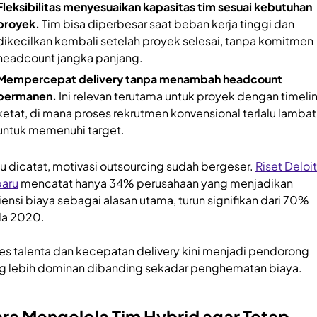
Fleksibilitas menyesuaikan kapasitas tim sesuai kebutuhan
proyek.
Tim bisa diperbesar saat beban kerja tinggi dan
dikecilkan kembali setelah proyek selesai, tanpa komitmen
headcount jangka panjang.
Mempercepat delivery tanpa menambah headcount
permanen.
Ini relevan terutama untuk proyek dengan timeli
ketat, di mana proses rekrutmen konvensional terlalu lambat
untuk memenuhi target.
lu dicatat, motivasi outsourcing sudah bergeser.
Riset Deloi
baru
mencatat hanya 34% perusahaan yang menjadikan
siensi biaya sebagai alasan utama, turun signifikan dari 70%
a 2020.
es talenta dan kecepatan delivery kini menjadi pendorong
g lebih dominan dibanding sekadar penghematan biaya.
ra Mengelola Tim Hybrid agar Tetap