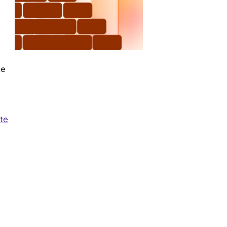
ne
tte