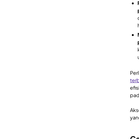
Per
ter
efi
pad
Aks
yan
Ca