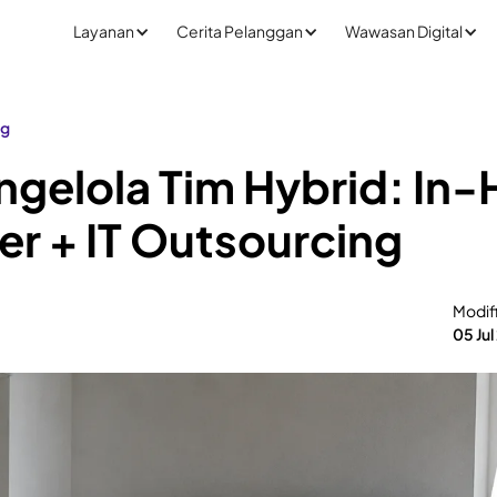
Layanan
Cerita Pelanggan
Wawasan Digital
ng
gelola Tim Hybrid: In
r + IT Outsourcing
Modif
05 Jul