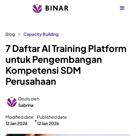
Blog
Capacity Building
7 Daftar AI Training Platform
untuk Pengembangan
Kompetensi SDM
Perusahaan
Ditulis oleh
Sabrina
Modified date:
Published date:
•
12 Jan 2026
12 Jan 2026